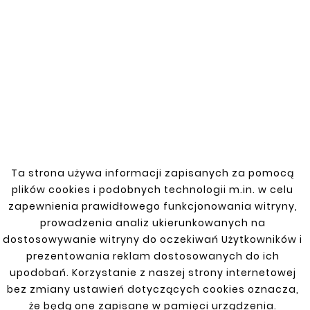


New
New
Ta strona używa informacji zapisanych za pomocą










plików cookies i podobnych technologii m.in. w celu
MAZDA MX-5 98-05
MAZDA MX-5 98-05
(NB) LEFT SILL REPAIR
(NB) RIGHT SIDE REPAIR
zapewnienia prawidłowego funkcjonowania witryny,
KIT
KIT
prowadzenia analiz ukierunkowanych na
zł110.00
zł110.00
dostosowywanie witryny do oczekiwań Użytkowników i
prezentowania reklam dostosowanych do ich
upodobań. Korzystanie z naszej strony internetowej
bez zmiany ustawień dotyczących cookies oznacza,
że będą one zapisane w pamięci urządzenia.