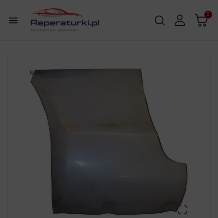
0

New
