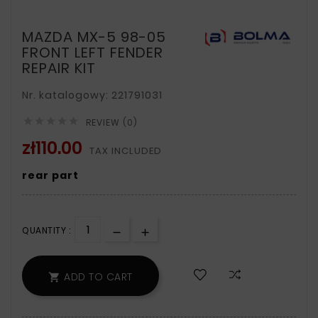
MAZDA MX-5 98-05
FRONT LEFT FENDER
REPAIR KIT
Nr. katalogowy: 221791031





REVIEW (0)
zł110.00
TAX INCLUDED
rear part
QUANTITY :
ADD TO CART
