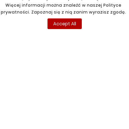
Więcej informacji można znaleźć w naszej Polityce
Customers who bought
prywatności. Zapoznaj się z nią zanim wyrazisz zgodę.
this product also bought:
Accept All


New
New





MAZDA MX-5 98-05





REAR RIGHT FENDER
MAZDA MX-5 98-05
REPAIR KIT
(NB) RIGHT SIDE REPAIR
zł143.00
KIT
zł110.00