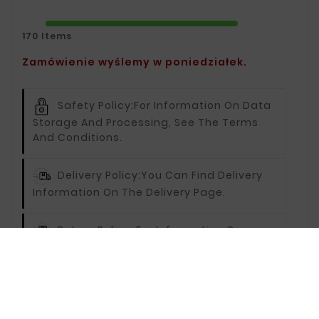
170 Items
Zamówienie wyślemy w poniedziałek.
Safety Policy:
For Information On Data
Storage And Processing, See The Terms
And Conditions.
Delivery Policy:
You Can Find Delivery
Information On The Delivery Page.
Return Policy:
For Information On
Returns, Visit The Returns Page.