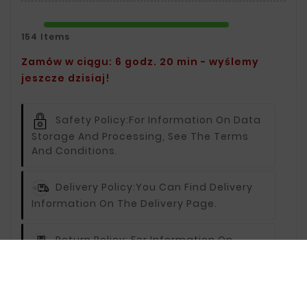
154 Items
Zamów w ciągu: 6 godz. 20 min - wyślemy
jeszcze dzisiaj!
Safety Policy:
For Information On Data
Storage And Processing, See The Terms
And Conditions.
Delivery Policy:
You Can Find Delivery
Information On The Delivery Page.
Return Policy:
For Information On
Returns, Visit The Returns Page.