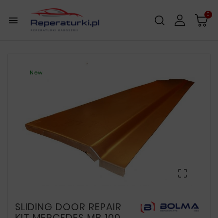
0

New

SLIDING DOOR REPAIR
KIT MERCEDES MB 100