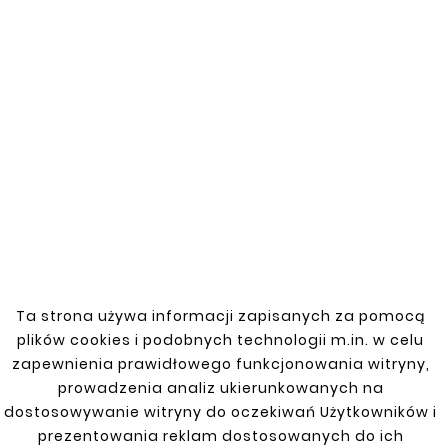
New
New










MERCEDES MB 100 REAR
MERCEDES MB 100 87-
DOOR TRIM LEFT
REAR DOOR TRIM
RIGHT
zł66.00
zł66.00
Ta strona używa informacji zapisanych za pomocą
plików cookies i podobnych technologii m.in. w celu
zapewnienia prawidłowego funkcjonowania witryny,
prowadzenia analiz ukierunkowanych na
Customers who bought
dostosowywanie witryny do oczekiwań Użytkowników i
this product also bought:
prezentowania reklam dostosowanych do ich