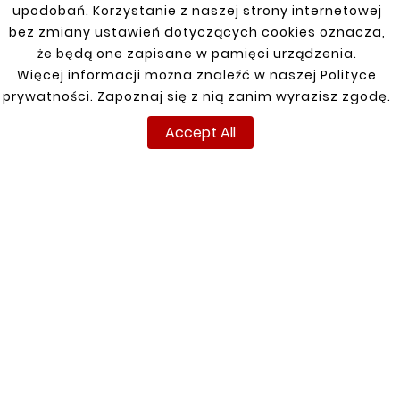
upodobań. Korzystanie z naszej strony internetowej


bez zmiany ustawień dotyczących cookies oznacza,
że będą one zapisane w pamięci urządzenia.
Więcej informacji można znaleźć w naszej Polityce
New
New
prywatności. Zapoznaj się z nią zanim wyrazisz zgodę.
Accept All





MERCEDES MB 100 87-
REAR DOOR TRIM
RIGHT
zł66.00