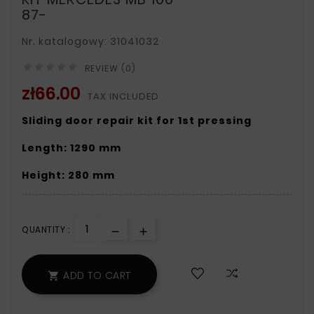
87-
Nr. katalogowy: 31041032





REVIEW (0)
zł66.00
TAX INCLUDED
Sliding door repair kit for 1st pressing
Length: 1290 mm
Height: 280 mm
QUANTITY :
ADD TO CART
