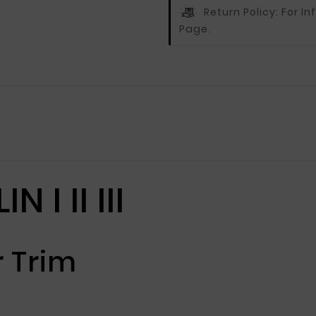
Return Policy:
For In
Page.
I II III
r Trim