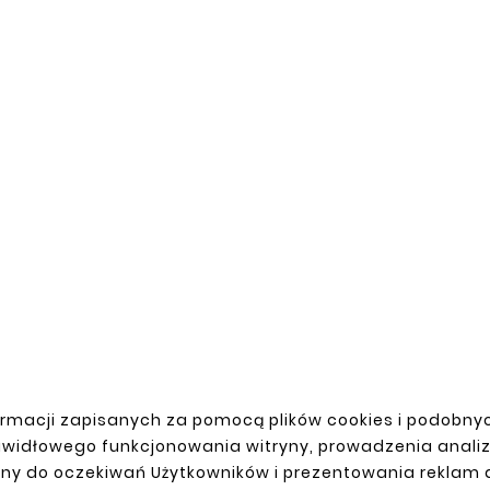
LUBLIN CABIN STEP I, II, III





RIGHT
THE FASTEST DAEWOO LU
zł64.90
zł45.10
rmacji zapisanych za pomocą plików cookies i podobnyc
awidłowego funkcjonowania witryny, prowadzenia anali
ny do oczekiwań Użytkowników i prezentowania reklam