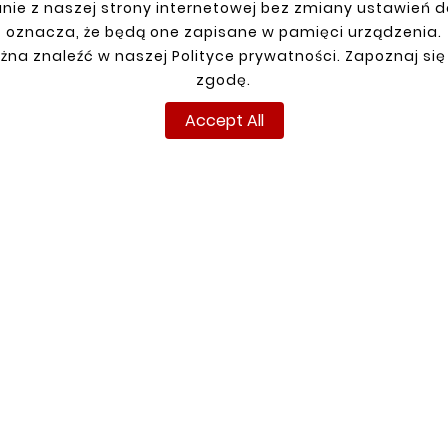
nie z naszej strony internetowej bez zmiany ustawień 
oznacza, że będą one zapisane w pamięci urządzenia.
żna znaleźć w naszej Polityce prywatności. Zapoznaj się
zgodę.
Accept All
R ACCOUNT
SHIPMENT
n
up
ns
ders