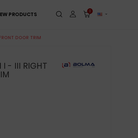
0
EW PRODUCTS

T FRONT DOOR TRIM
 - III RIGHT
IM