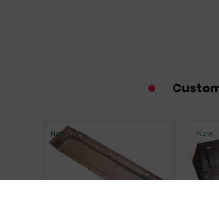
Custom
New
New