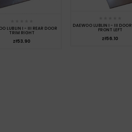










DAEWOO LUBLIN I - III DOO
O LUBLIN I - III REAR DOOR
FRONT LEFT
TRIM RIGHT
zł56.10
zł53.90