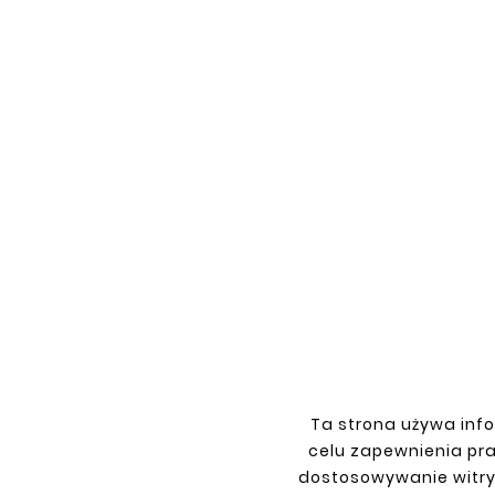
DAEWOO 





DAEWOO LUBLIN FRONT DOOR
GUTTER LEFT
zł20.90
Ta strona używa info
celu zapewnienia pr
dostosowywanie witry