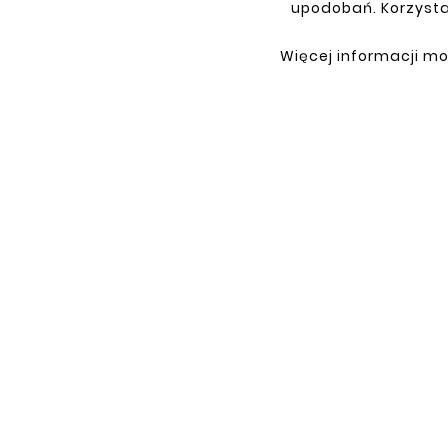
upodobań. Korzysta
Więcej informacji mo
INFORMATIONS
YOU
Terms and conditions
Sign i
Privacy policy
Sign 
Shipment
Retur
Payment
My or
Contact
About us