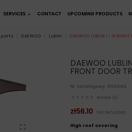
SERVICES
CONTACT
UPCOMING PRODUCTS
N
 parts
DAEWOO
Lublin
DAEWOO LUBLIN I - III RIGH
DAEWOO LUBLIN I
FRONT DOOR TR
Nr. katalogowy: 61141062





REVIEW (0)
zł56.10
TAX INCLUDED
High roof covering
