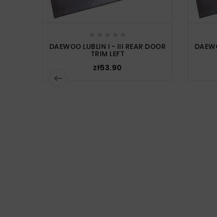





DAEWOO LUBLIN I - III REAR DOOR
DAEWO
TRIM LEFT
zł53.90
