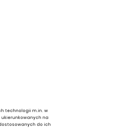
BLIN
ENGIN





h technologii m.in. w
DAEWOO LUBLIN I, II, III DOOR
FRAME ARCH LEFT
z ukierunkowanych na
 dostosowanych do ich
zł20.90