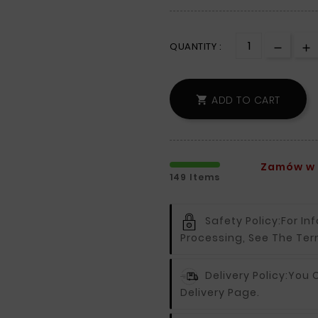
QUANTITY :
ADD TO CART

Zamów w c
149 Items
Safety Policy:
For In
Processing, See The Ter
Delivery Policy:
You C
Delivery Page.