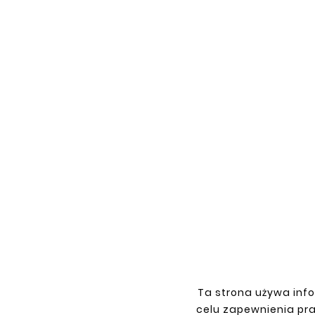
DAEW





DOOR PILLAR COVER DAEWOO
LUBLIN
Ta strona używa info
zł27.50
celu zapewnienia pr