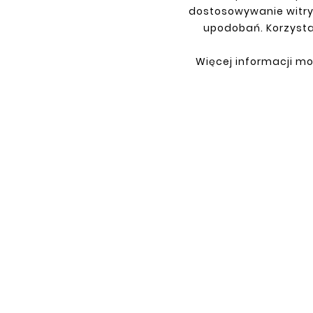
dostosowywanie witry
upodobań. Korzysta
Więcej informacji mo
INFORMATIONS
YOU
Terms and conditions
Sign i
Privacy policy
Sign 
Shipment
Retur
Payment
My or
Contact
About us