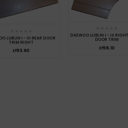










DAEWOO LUBLIN I - III RIGH
O LUBLIN I - III REAR DOOR
DOOR TRIM
TRIM RIGHT
zł56.10
zł53.90