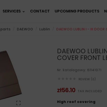
SERVICES
CONTACT
UPCOMING PRODUCTS
N
 parts
DAEWOO
Lublin
DAEWOO LUBLIN I - III DOOR
DAEWOO LUBLIN I
COVER FRONT L
Nr. katalogowy: 61141071





REVIEW (0)
zł56.10
TAX INCLUDED
High roof covering
