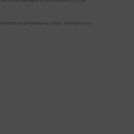
an Find Delivery Information On The
formation On Returns, Visit The Returns