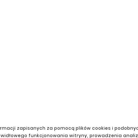





DAEWOO LUBLIN CABIN STEP I,
RIGHT
zł64.90





OO LUBLIN III FUEL TANK
CLAMP
zł38.50
rmacji zapisanych za pomocą plików cookies i podobnyc
awidłowego funkcjonowania witryny, prowadzenia anali