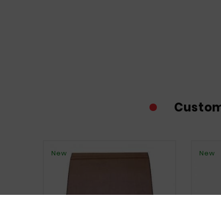
Custom
New
New