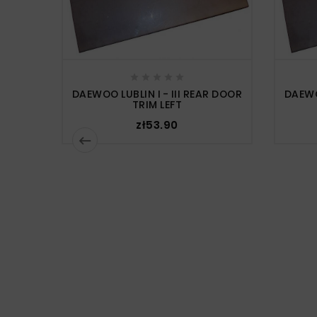





DAEWOO LUBLIN I - III REAR DOOR
DAEWO
TRIM LEFT
zł53.90
