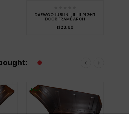





DAEWOO LUBLIN I, II, III RIGHT
DOOR FRAME ARCH
zł20.90
bought:


New
New