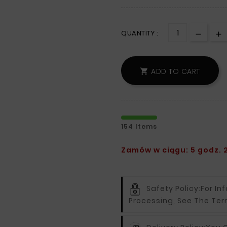
QUANTITY :
ADD TO CART

154 Items
Zamów w ciągu: 5 godz. 2
Safety Policy:
For In
Processing, See The Ter