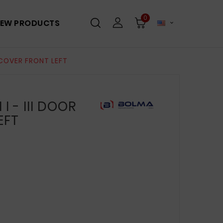
0
EW PRODUCTS

 COVER FRONT LEFT
 - III DOOR
EFT