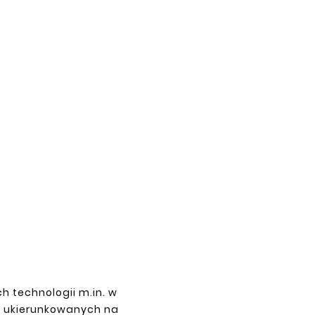





 II, III
CABIN STEP DAEWOO LUBLIN I, II, III
LEFT
zł64.90
DAE
h technologii m.in. w
z ukierunkowanych na