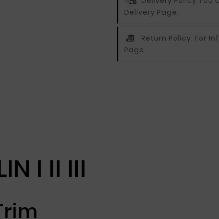
Delivery Policy:
You C
Delivery Page.
Return Policy:
For In
Page.
I II III
Trim