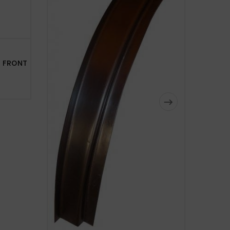
T FRONT

DAE