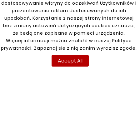
dostosowywanie witryny do oczekiwań Użytkowników i
New
New
prezentowania reklam dostosowanych do ich
upodobań. Korzystanie z naszej strony internetowej
bez zmiany ustawień dotyczących cookies oznacza,
że będą one zapisane w pamięci urządzenia.
Więcej informacji można znaleźć w naszej Polityce
prywatności. Zapoznaj się z nią zanim wyrazisz zgodę.
Accept All





AUDI TT 98-06 SIDE
REPAIR
zł143.00





SEAT LEON I 99-05
FRONT RIGHT FENDER
REPAIR KIT
zł99.00