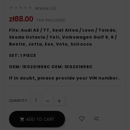





REVIEW (0)
zł88.00
TAX INCLUDED
Fits: Audi A3 / TT, Seat Altea / Leon / Toledo,
Skoda Octavia / Yeti, Volkswagen Golf 5, 6 /
Beetle, Jetta, Eos, Vnto, Scirocco
SET: 1 PIECE
OEM: 1K0201656C
OEM: 1K0201656C
If in doubt, please provide your VIN number.
QUANTITY :
ADD TO CART
