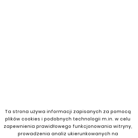
Catalog number: T2516183
Fuel tank mount for the 2004-2013 Skoda
Octavia II. Made of high-quality materials, it
ensures durability and resistance to
damage. This product is ideal for securing
the fuel tank, ensuring stability and
security. Perfect for replacing worn or
damaged mounts, restoring full vehicle
functionality.
You might also like
Ta strona używa informacji zapisanych za pomocą
plików cookies i podobnych technologii m.in. w celu


zapewnienia prawidłowego funkcjonowania witryny,
prowadzenia analiz ukierunkowanych na