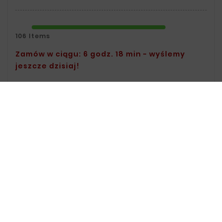
106 Items
Zamów w ciągu: 6 godz. 18 min - wyślemy
jeszcze dzisiaj!
Safety Policy:
For Information On Data
Storage And Processing, See The Terms
And Conditions.
Delivery Policy:
You Can Find Delivery
Information On The Delivery Page.
Return Policy:
For Information On
Returns, Visit The Returns Page.