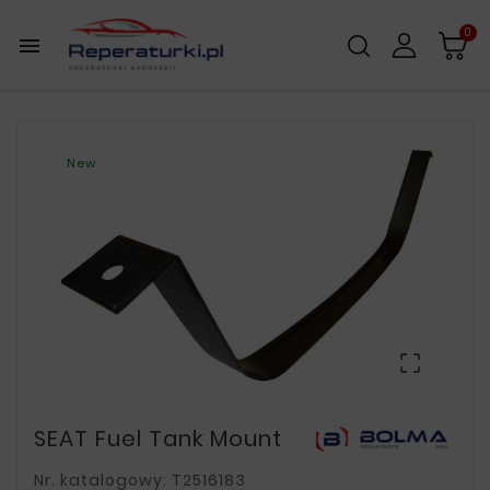
0

New

SEAT Fuel Tank Mount
Nr. katalogowy: T2516183