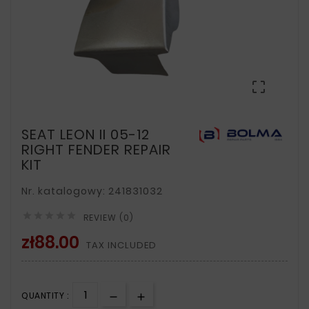

SEAT LEON II 05-12
RIGHT FENDER REPAIR
KIT
Nr. katalogowy: 241831032





REVIEW (0)
zł88.00
TAX INCLUDED
QUANTITY :