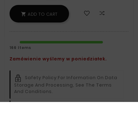
ADD TO CART

166 Items
Zamówienie wyślemy w poniedziałek.
Safety Policy:
For Information On Data
Storage And Processing, See The Terms
And Conditions.
Delivery Policy:
You Can Find Delivery
Information On The Delivery Page.
Return Policy:
For Information On