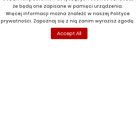
że będą one zapisane w pamięci urządzenia.
Więcej informacji można znaleźć w naszej Polityce
Customers who bought
prywatności. Zapoznaj się z nią zanim wyrazisz zgodę.
this product also bought:
Accept All


New
New





FIAT DUCATO 06-
FRONT LEFT DOOR