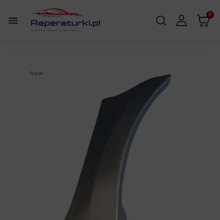
0

New