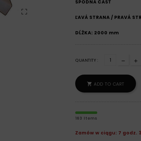
SPODNÁ ČASŤ

ĽAVÁ STRANA / PRAVÁ ST
DĹŽKA: 2000 mm
QUANTITY :
ADD TO CART

163 Items
Zamów w ciągu: 7 godz. 3