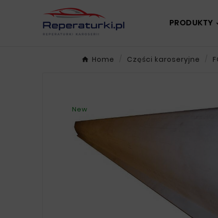
PRODUKTY
Home
Części karoseryjne
F
New