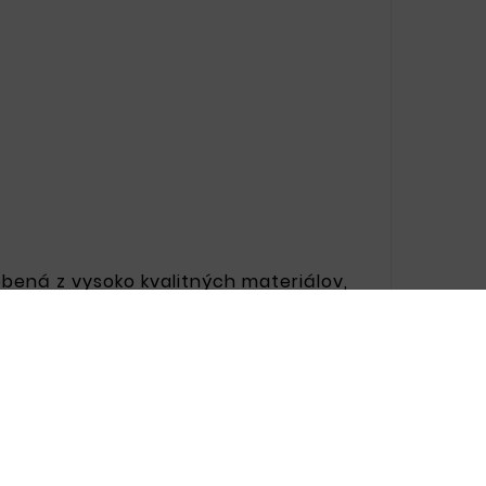
obená z vysoko kvalitných materiálov,
oči korózii, čo je kľúčové v meniacich
estetiky vozidla a zvýšenie jeho