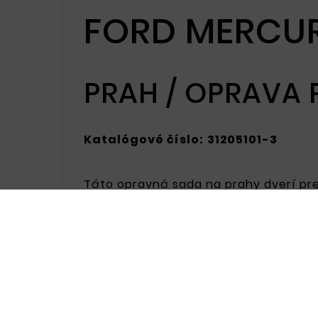
FORD MERCUR
PRAH / OPRAVA
Katalógové číslo:
31205101-3
Táto opravná sada na prahy dverí pre 
ktoré zaisťujú odolnosť a odolnosť voč
sa poveternostných podmienkach. Ideá
trhovej hodnoty.