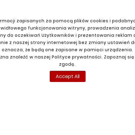
JE KONTO
DOSTAWA
rmacji zapisanych za pomocą plików cookies i podobnyc
anie
awidłowego funkcjonowania witryny, prowadzenia anali
racja
ny do oczekiwań Użytkowników i prezentowania reklam
y
nie z naszej strony internetowej bez zmiany ustawień 
amówienia
oznacza, że będą one zapisane w pamięci urządzenia.
żna znaleźć w naszej Polityce prywatności. Zapoznaj się
zgodę.
Accept All
pyright © reperaturki.pl 2024. Wszelkie prawa zastrzeżo