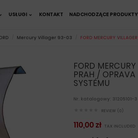
USŁUGI
KONTAKT
NADCHODZĄCE PRODUKTY
ORD
Mercury Villager 93-03
FORD MERCURY VILLAGER
FORD MERCURY 
PRAH / OPRAV
SYSTÉMU
Nr. katalogowy: 31205101-3





REVIEW (0)
110,00 zł
TAX INCLUDED