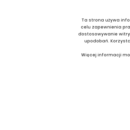
INFORMACJE
TWO
Ta strona używa info
Regulamin
Logow
celu zapewnienia pr
Polityka prywatności
Rejest
dostosowywanie witry
Dostawa
Zwrot
upodobań. Korzysta
Płatność
Moje z
Więcej informacji mo
Kontakt
O Firmie
Co