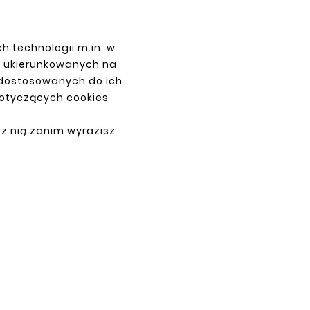
PŁATNOŚCI
h technologii m.in. w
z ukierunkowanych na
 dostosowanych do ich
dotyczących cookies
 z nią zanim wyrazisz
ne.