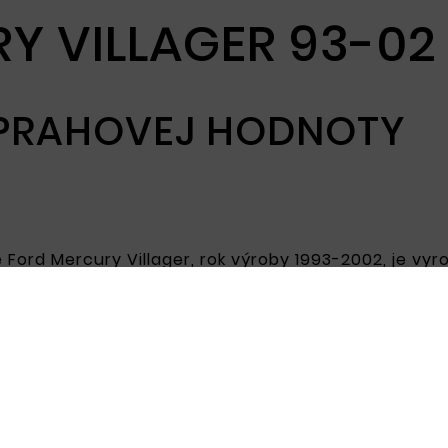
Y VILLAGER 93-02
 PRAHOVEJ HODNOTY
Ford Mercury Villager, rok výroby 1993-2002, je vyr
i poškodeniu. Pozinkovaný povrch zvyšuje odolnosť v
lna na opravu poškodenia prahov dverí, obnovenie 