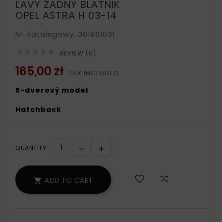
ĽAVÝ ZADNÝ BLATNÍK
OPEL ASTRA H 03-14
Nr. katalogowy: 301981031





REVIEW (0)
165,00 zł
TAX INCLUDED
5-dverový model
Hatchback
QUANTITY :
ADD TO CART
