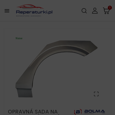
0

New

OPRAVNÁ SADA NA