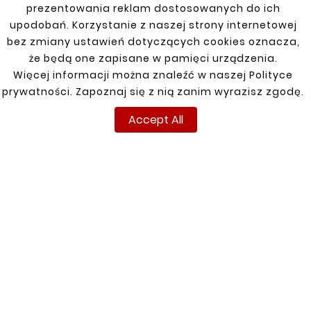










prezentowania reklam dostosowanych do ich
OPEL ASTRA H 03-14
OPEL ASTRA H 03-14
upodobań. Korzystanie z naszej strony internetowej
ĽAVÝ PREDNÝ BLATNÍK
PRAVÝ PREDNÝ
BLATNÍK
bez zmiany ustawień dotyczących cookies oznacza,
121,00 zł
121,00 zł
że będą one zapisane w pamięci urządzenia.
Więcej informacji można znaleźć w naszej Polityce
prywatności. Zapoznaj się z nią zanim wyrazisz zgodę.
Customers who bought
Accept All
this product also bought:


New