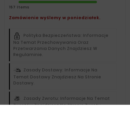
157 Items
Zamówienie wyślemy w poniedziałek.
Polityka Bezpieczeństwa:
Informacje
Na Temat Przechowywania Oraz
Przetwarzania Danych Znajdziesz W
Regulaminie.
Zasady Dostawy:
Informacje Na
Temat Dostawy Znajdziesz Na Stronie
Dostawy.
Zasady Zwrotu:
Informacje Na Temat
Zwrotów Znajdziesz Na Stronie Zwroty.