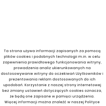
159 Items
New
Ta strona używa informacji zapisanych za pomocą
plików cookies i podobnych technologii m.in. w celu
zapewnienia prawidłowego funkcjonowania witryny,
prowadzenia analiz ukierunkowanych na
dostosowywanie witryny do oczekiwań Użytkowników i
prezentowania reklam dostosowanych do ich
Zwężana Redukcja Jednostronna Rura Stalowa Fi
upodobań. Korzystanie z naszej strony internetowej
35/38mm
bez zmiany ustawień dotyczących cookies oznacza,
Długość 25cm Grubość ścianki 1,5mm
że będą one zapisane w pamięci urządzenia.





Więcej informacji można znaleźć w naszej Polityce
Nr. kat: R08-35-38