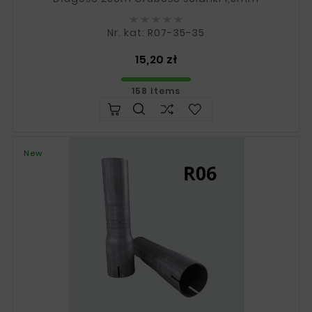





Nr. kat: R07-35-35
Price
15,20 zł
158 Items
New