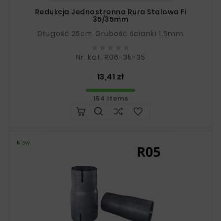
Redukcja Jednostronna Rura Stalowa Fi
35/35mm
Długość 25cm Grubość ścianki 1,5mm





Nr. kat: R06-35-35
Price
13,41 zł
154 Items
New