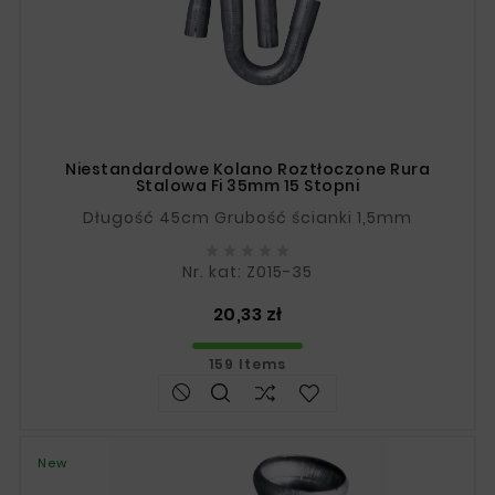
Niestandardowe Kolano Roztłoczone Rura
Stalowa Fi 35mm 15 Stopni
Długość 45cm Grubość ścianki 1,5mm





Nr. kat: Z015-35
Price
20,33 zł
159 Items
New