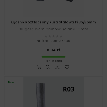
Łącznik Roztłoczony Rura Stalowa Fi 35/35mm
Długość 15cm Grubość ścianki 1,5mm





Nr. kat: R05-35-35
Price
8,94 zł
154 Items
New