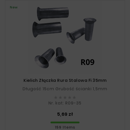
New
Kielich Złączka Rura Stalowa Fi 35mm
Długość 15cm Grubość ścianki 1,5mm





Nr. kat: R09-35
Price
5,69 zł
159 Items