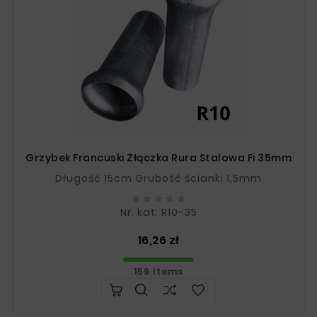
Grzybek Francuski Złączka Rura Stalowa Fi 35mm
Długość 15cm Grubość ścianki 1,5mm





Nr. kat: R10-35
Price
16,26 zł
159 Items