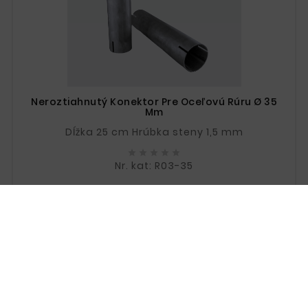
Neroztiahnutý Konektor Pre Oceľovú Rúru Ø 35
Mm
Dĺžka 25 cm Hrúbka steny 1,5 mm





Nr. kat: R03-35
Price
19,67 zł
159 Items
New