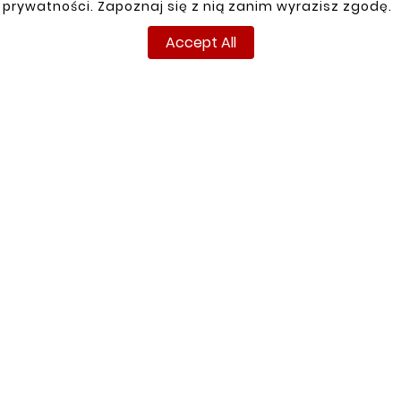
prywatności. Zapoznaj się z nią zanim wyrazisz zgodę.
Price
16,10 zł
Accept All
156 Items
New
Redukcja Dwustronna Rura Stalowa Fi
35/35/38mm