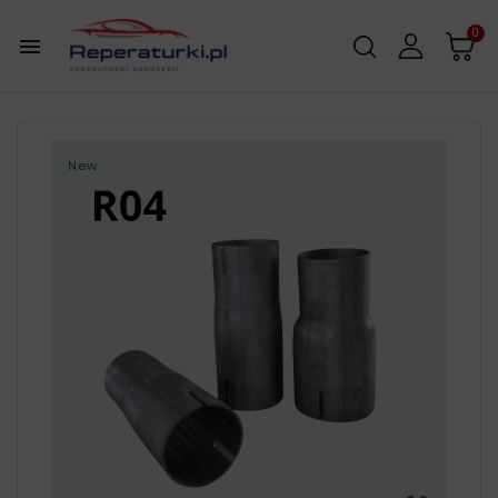
0

New