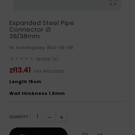

Expanded Steel Pipe
Connector Ø
38/38mm
Nr. katalogowy: R04-38-38





REVIEW (0)
zł13.41
TAX INCLUDED
Length 15cm
Wall thickness 1.5mm
QUANTITY :