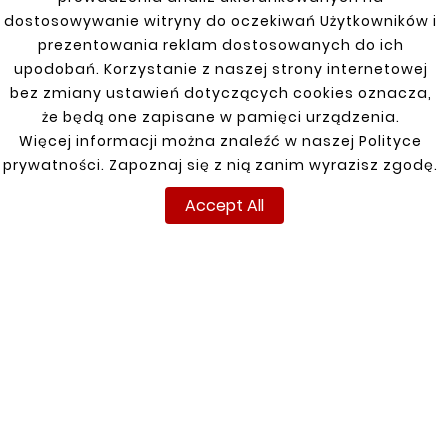
You might also like
dostosowywanie witryny do oczekiwań Użytkowników i


prezentowania reklam dostosowanych do ich
upodobań. Korzystanie z naszej strony internetowej
bez zmiany ustawień dotyczących cookies oznacza,
New
New
że będą one zapisane w pamięci urządzenia.
Więcej informacji można znaleźć w naszej Polityce
prywatności. Zapoznaj się z nią zanim wyrazisz zgodę.
Accept All










Expanded Steel Pipe
Expanded Steel Pipe
Connector Ø
Connector Ø
38/40mm
38/43mm
zł13.41
zł13.41