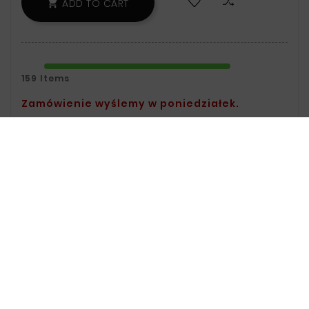
ADD TO CART

159 Items
Zamówienie wyślemy w poniedziałek.
Safety Policy:
For Information On Data
Storage And Processing, See The Terms
And Conditions.
Delivery Policy:
You Can Find Delivery
Information On The Delivery Page.
Return Policy:
For Information On
Returns, Visit The Returns Page.