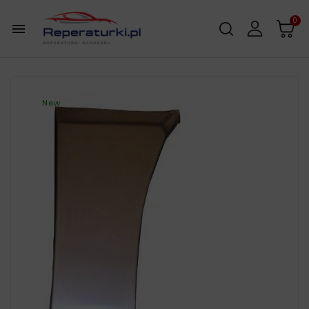
0

New