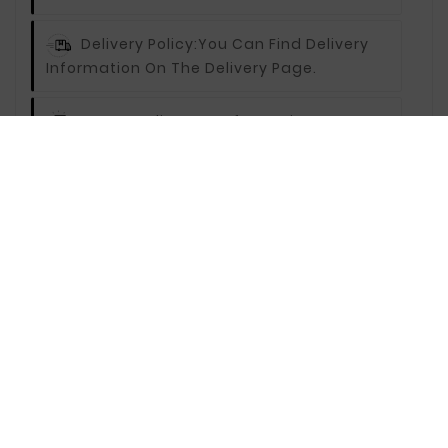
Delivery Policy:
You Can Find Delivery
Information On The Delivery Page.
Return Policy:
For Information On
Returns, Visit The Returns Page.
Description
Reviews
Opel Zafira 99-