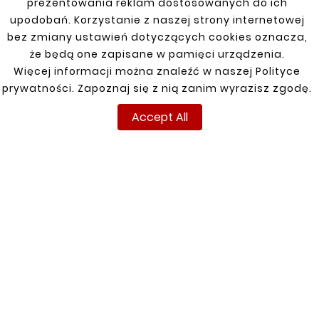
prezentowania reklam dostosowanych do ich
upodobań. Korzystanie z naszej strony internetowej
bez zmiany ustawień dotyczących cookies oznacza,
Customers who bought
że będą one zapisane w pamięci urządzenia.
this product also bought:
Więcej informacji można znaleźć w naszej Polityce
prywatności. Zapoznaj się z nią zanim wyrazisz zgodę.


Accept All
New
New





OPEL ZAFIRA 99-05
Right Rear Fender