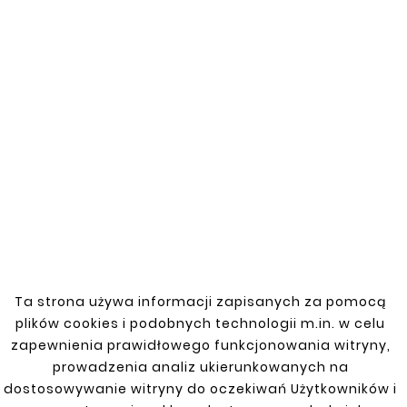





OPEL ZAFIRA 99-05
SIDE DOOR / SIDE DOOR
REPAIR
zł66.00
Ta strona używa informacji zapisanych za pomocą
plików cookies i podobnych technologii m.in. w celu





zapewnienia prawidłowego funkcjonowania witryny,
OPEL ZAFIRA 99-05
FRONT LEFT FENDER
prowadzenia analiz ukierunkowanych na
dostosowywanie witryny do oczekiwań Użytkowników i
zł88.00