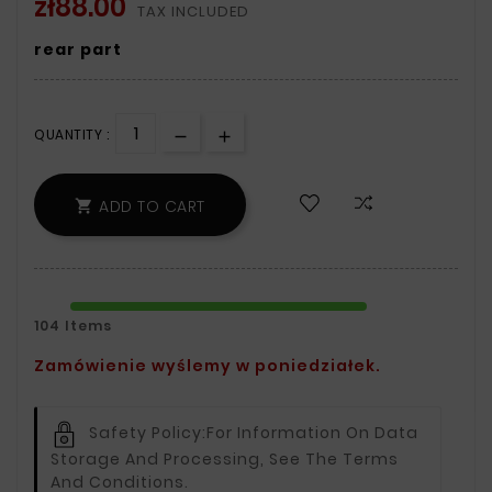
zł88.00
TAX INCLUDED
rear part
QUANTITY :
ADD TO CART

104 Items
Zamówienie wyślemy w poniedziałek.
Safety Policy:
For Information On Data
Storage And Processing, See The Terms
And Conditions.