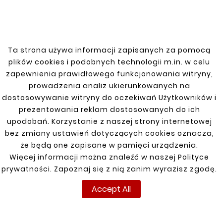
enabling precise pipe routing at a 150-
degree angle.
Ta strona używa informacji zapisanych za pomocą
plików cookies i podobnych technologii m.in. w celu
You might also like
zapewnienia prawidłowego funkcjonowania witryny,
prowadzenia analiz ukierunkowanych na
dostosowywanie witryny do oczekiwań Użytkowników i


prezentowania reklam dostosowanych do ich
upodobań. Korzystanie z naszej strony internetowej
New
New
bez zmiany ustawień dotyczących cookies oznacza,
że będą one zapisane w pamięci urządzenia.
Więcej informacji można znaleźć w naszej Polityce
prywatności. Zapoznaj się z nią zanim wyrazisz zgodę.
Accept All