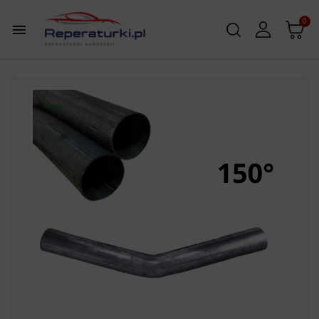
0

New