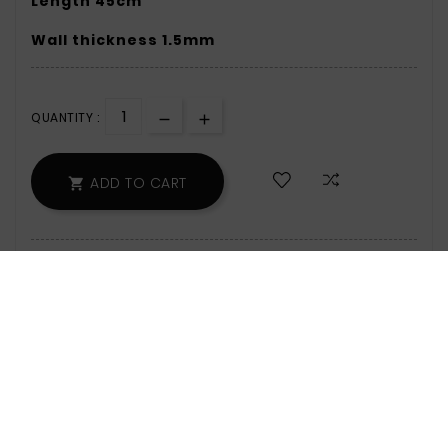
Length 45cm
Wall thickness 1.5mm
QUANTITY :
ADD TO CART

93 Items
Zamów w ciągu: 42 min - wyślemy jeszcze
dzisiaj!
Safety Policy:
For Information On Data
Storage And Processing, See The Terms