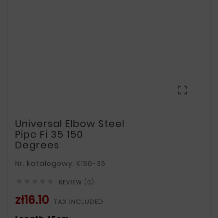

Universal Elbow Steel
Pipe Fi 35 150
Degrees
Nr. katalogowy: K150-35





REVIEW (0)
zł16.10
TAX INCLUDED