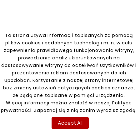










SUZUKI SAMURAI 81-
SUZUKI SAMURAI 81-
FRONT RIGHT FLOOR
REAR RIGHT FENDER
Ta strona używa informacji zapisanych za pomocą
zł220.00
zł275.00
plików cookies i podobnych technologii m.in. w celu
zapewnienia prawidłowego funkcjonowania witryny,
prowadzenia analiz ukierunkowanych na
dostosowywanie witryny do oczekiwań Użytkowników i
prezentowania reklam dostosowanych do ich
upodobań. Korzystanie z naszej strony internetowej
Customers who bought
bez zmiany ustawień dotyczących cookies oznacza,
this product also bought:
że będą one zapisane w pamięci urządzenia.
Więcej informacji można znaleźć w naszej Polityce


prywatności. Zapoznaj się z nią zanim wyrazisz zgodę.
Accept All
New
New