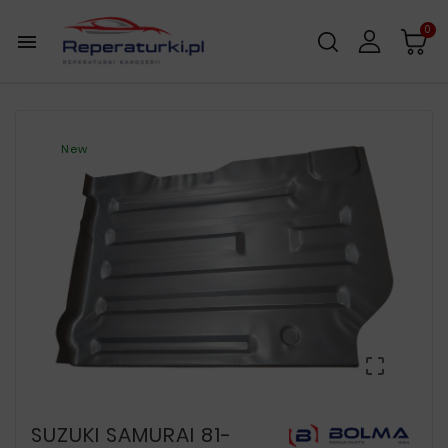
0

New

SUZUKI SAMURAI 81-