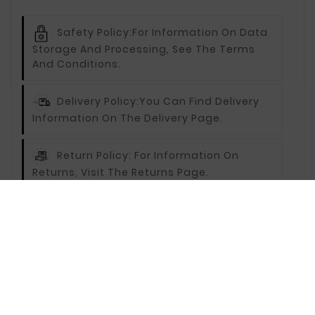
Safety Policy:
For Information On Data
Storage And Processing, See The Terms
And Conditions.
Delivery Policy:
You Can Find Delivery
Information On The Delivery Page.
Return Policy:
For Information On
Returns, Visit The Returns Page.
Description
Reviews