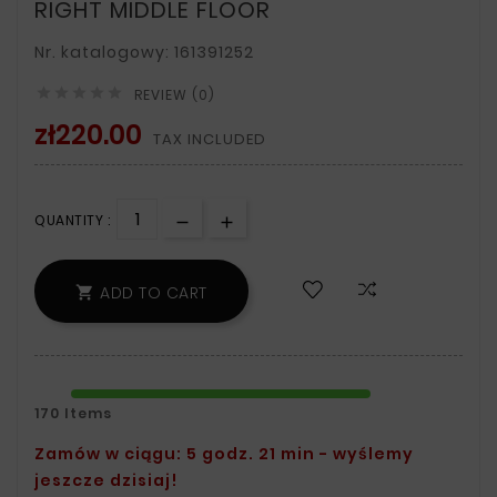
RIGHT MIDDLE FLOOR
Nr. katalogowy: 161391252





REVIEW (0)
zł220.00
TAX INCLUDED
QUANTITY :
ADD TO CART

170 Items
Zamów w ciągu: 5 godz. 21 min - wyślemy
jeszcze dzisiaj!