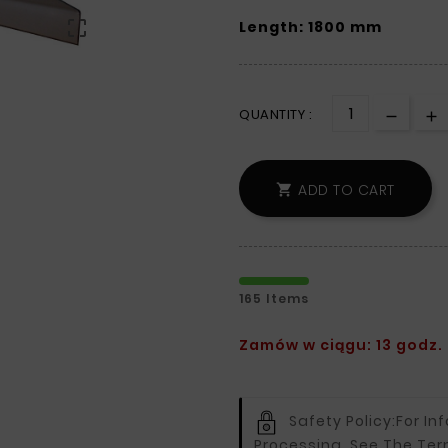

Length: 1800 mm
QUANTITY :
ADD TO CART

165 Items
Zamów w ciągu: 13 godz. 
Safety Policy:
For In
Processing, See The Ter