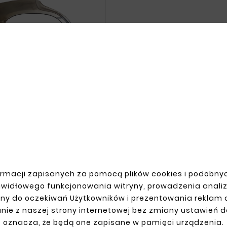





 RX 300 98-03 REAR RIGHT
FENDER REPAIR KIT
zł154.00
rmacji zapisanych za pomocą plików cookies i podobnyc
awidłowego funkcjonowania witryny, prowadzenia anali
R ACCOUNT
SHIPMENT
ny do oczekiwań Użytkowników i prezentowania reklam
nie z naszej strony internetowej bez zmiany ustawień 
n
oznacza, że będą one zapisane w pamięci urządzenia.