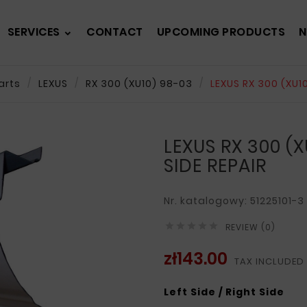
SERVICES
CONTACT
UPCOMING PRODUCTS
N
arts
LEXUS
RX 300 (XU10) 98-03
LEXUS RX 300 (XU1
LEXUS RX 300 (X
SIDE REPAIR
Nr. katalogowy: 51225101-3





REVIEW (0)
zł143.00
TAX INCLUDED
Left Side / Right Side