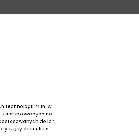

h technologii m.in. w
z ukierunkowanych na
PAYMENTS
 dostosowanych do ich
dotyczących cookies