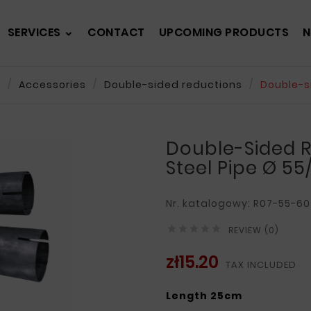
SERVICES
CONTACT
UPCOMING PRODUCTS
N
s
Accessories
Double-sided reductions
Double-s
Double-Sided 
Steel Pipe Ø 
Nr. katalogowy: R07-55-60





REVIEW (0)
zł15.20
TAX INCLUDED
Length 25cm