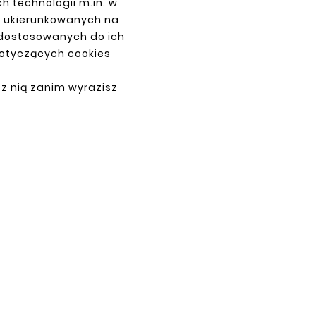
h technologii m.in. w
z ukierunkowanych na
PAYMENTS
 dostosowanych do ich
dotyczących cookies
 z nią zanim wyrazisz