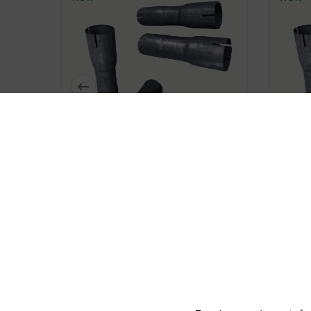






Double-Sided Reduction Steel
Doubl
Pipe Fi 55/55/55mm
zł15.20