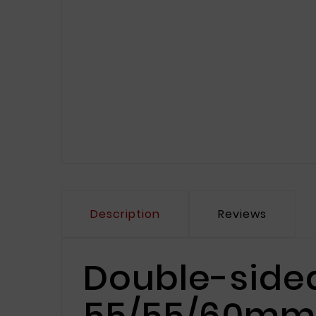
Description
Reviews
Double-sided
55/55/60mm