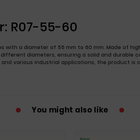
: R07-55-60
s with a diameter of 55 mm to 60 mm. Made of high-
different diameters, ensuring a solid and durable co
 and various industrial applications, the product i
You might also like
New