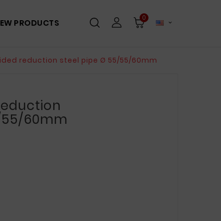
0
EW PRODUCTS

ided reduction steel pipe Ø 55/55/60mm
Reduction
55/55/60mm