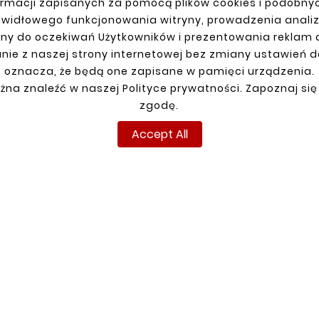
rmacji zapisanych za pomocą plików cookies i podobnyc
awidłowego funkcjonowania witryny, prowadzenia anali
R ACCOUNT
SHIPMENT
ny do oczekiwań Użytkowników i prezentowania reklam
nie z naszej strony internetowej bez zmiany ustawień 
n
oznacza, że będą one zapisane w pamięci urządzenia.
up
żna znaleźć w naszej Polityce prywatności. Zapoznaj się
ns
zgodę.
ders
Accept All
Copyright © reperaturki.pl 2024. All rights reserved.