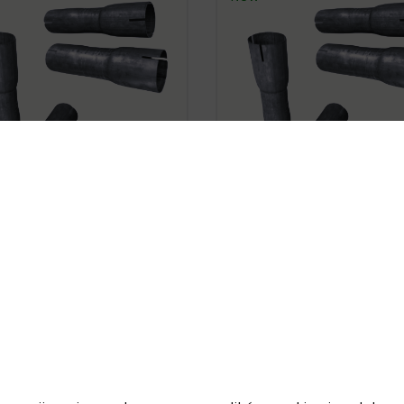










e-Sided Reduction Steel
Double-Sided Reduction
Pipe Fi 55/55/65mm
Pipe Ø 60/60/60mm
zł15.20
zł15.20