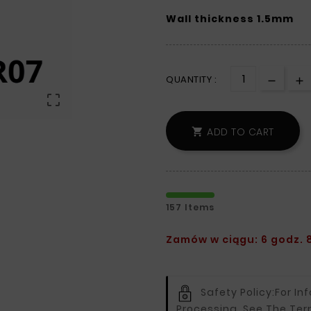
Wall thickness 1.5mm
QUANTITY :

ADD TO CART

157 Items
Zamów w ciągu: 6 godz. 8
Safety Policy:
For In
Processing, See The Ter