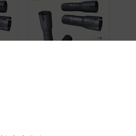






 Steel
Double-Sided Reduction Steel
Pipe Ø 60/60/65mm
zł15.20