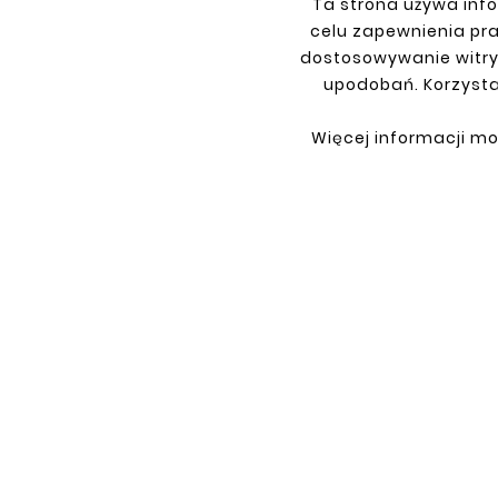
Ta strona używa info
celu zapewnienia pr
INFORMATIONS
YOU
dostosowywanie witry
upodobań. Korzysta
Terms and conditions
Sign i
Privacy policy
Sign 
Więcej informacji mo
Shipment
Retur
Payment
My or
Contact
About us