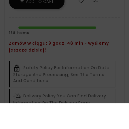
ADD TO CART

158 Items
Zamów w ciągu: 9 godz. 48 min - wyślemy
jeszcze dzisiaj!
Safety Policy:
For Information On Data
Storage And Processing, See The Terms
And Conditions.
Delivery Policy:
You Can Find Delivery
Information On The Delivery Page.
Return Policy:
For Information On
Returns, Visit The Returns Page.