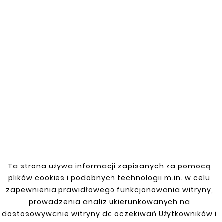
You might also like


New
New
Ta strona używa informacji zapisanych za pomocą
plików cookies i podobnych technologii m.in. w celu
zapewnienia prawidłowego funkcjonowania witryny,
prowadzenia analiz ukierunkowanych na










Double-Sided
Double-Sided
dostosowywanie witryny do oczekiwań Użytkowników i
Reduction Steel Pipe
Reduction Steel Pipe