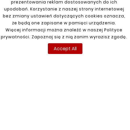
prezentowania reklam dostosowanych do ich
Ø 48/48/48mm
Ø 48/48/55mm
upodobań. Korzystanie z naszej strony internetowej
zł15.20
zł15.20
bez zmiany ustawień dotyczących cookies oznacza,
że będą one zapisane w pamięci urządzenia.
Więcej informacji można znaleźć w naszej Polityce
Customers who bought
prywatności. Zapoznaj się z nią zanim wyrazisz zgodę.
this product also bought:
Accept All


New
New