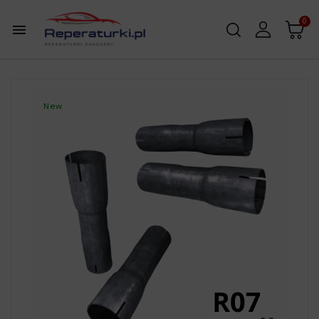
0

New