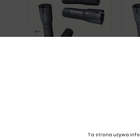






Double-Sided Reduction Steel
Doubl
Pipe Ø 40/40/43mm
zł15.20
Ta strona używa info