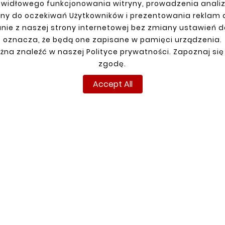
awidłowego funkcjonowania witryny, prowadzenia anali
R ACCOUNT
SHIPMENT
ny do oczekiwań Użytkowników i prezentowania reklam
nie z naszej strony internetowej bez zmiany ustawień 
n
oznacza, że będą one zapisane w pamięci urządzenia.
up
żna znaleźć w naszej Polityce prywatności. Zapoznaj się
ns
zgodę.
ders
Accept All
Copyright © reperaturki.pl 2024. All rights reserved.