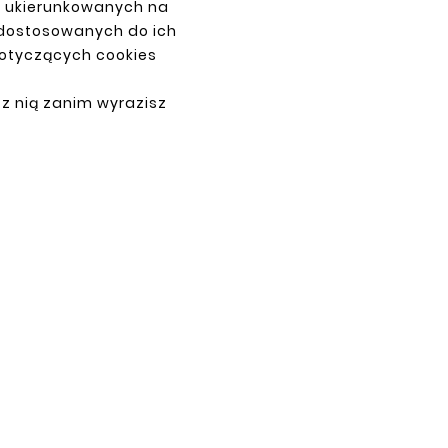
z ukierunkowanych na
PAYMENTS
 dostosowanych do ich
dotyczących cookies
 z nią zanim wyrazisz