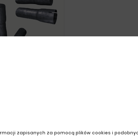





e-Sided Reduction Steel
Pipe Ø 40/40/45mm
zł15.20
rmacji zapisanych za pomocą plików cookies i podobnyc