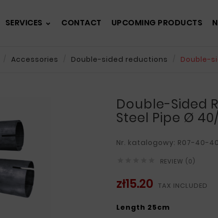
SERVICES
CONTACT
UPCOMING PRODUCTS
N
Accessories
Double-sided reductions
Double-s
Double-Sided 
Steel Pipe Ø 
Nr. katalogowy: R07-40-4





REVIEW (0)
zł15.20
TAX INCLUDED
Length 25cm