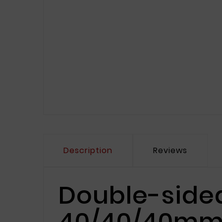
Description
Reviews
Double-sided
40/40/40m