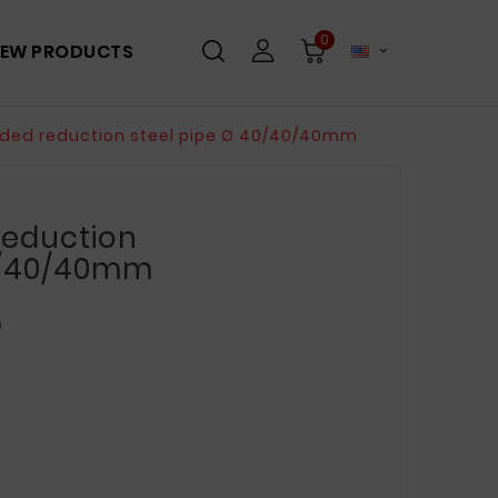
0
EW PRODUCTS

ided reduction steel pipe Ø 40/40/40mm
Reduction
40/40/40mm
0