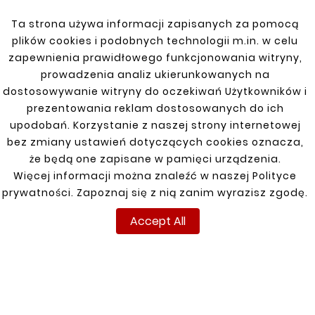
characterized by high temperature and
Ta strona używa informacji zapisanych za pomocą
corrosion resistance.
plików cookies i podobnych technologii m.in. w celu
zapewnienia prawidłowego funkcjonowania witryny,
prowadzenia analiz ukierunkowanych na
dostosowywanie witryny do oczekiwań Użytkowników i
You might also like
prezentowania reklam dostosowanych do ich
upodobań. Korzystanie z naszej strony internetowej


bez zmiany ustawień dotyczących cookies oznacza,
że będą one zapisane w pamięci urządzenia.
Więcej informacji można znaleźć w naszej Polityce
New
New
prywatności. Zapoznaj się z nią zanim wyrazisz zgodę.
Accept All