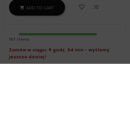
ADD TO CART

157 Items
Zamów w ciągu: 5 godz. 54 min - wyślemy
jeszcze dzisiaj!
Safety Policy:
For Information On Data
Storage And Processing, See The Terms
And Conditions.
Delivery Policy:
You Can Find Delivery
Information On The Delivery Page.
Return Policy:
For Information On