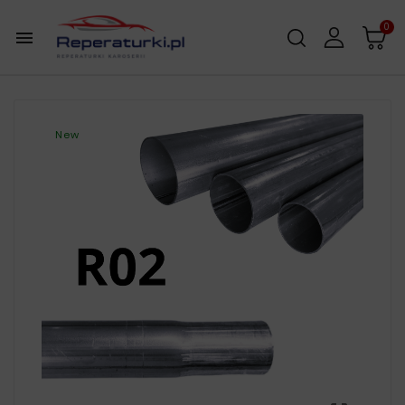
0

New