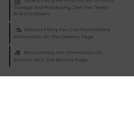
Safety Policy:
For Information On Data
Storage And Processing, See The Terms
And Conditions.
Delivery Policy:
You Can Find Delivery
Information On The Delivery Page.
Return Policy:
For Information On
Returns, Visit The Returns Page.
Description
Reviews