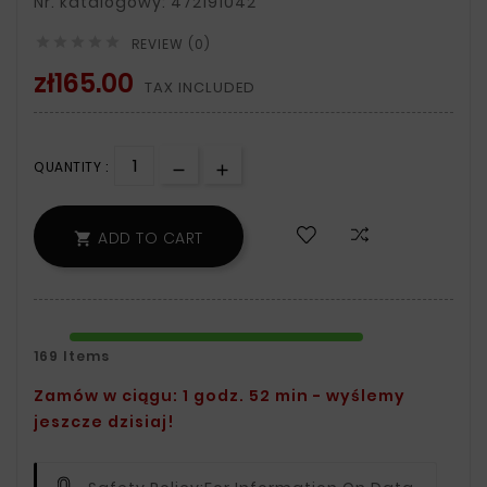
Nr. katalogowy: 472191042





REVIEW (0)
zł165.00
TAX INCLUDED
QUANTITY :
ADD TO CART

169 Items
Zamów w ciągu: 1 godz. 52 min - wyślemy
jeszcze dzisiaj!