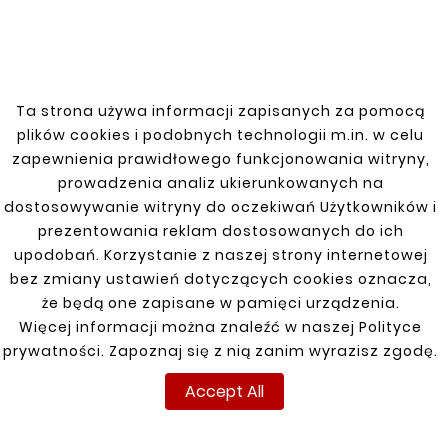










CHRYSLER PACIFICA
CHRYSLER Fuel Tank
03-07 SILL REPAIR KIT
Mount
LOWER PART
Ta strona używa informacji zapisanych za pomocą
zł143.00
zł110.00
plików cookies i podobnych technologii m.in. w celu
zapewnienia prawidłowego funkcjonowania witryny,
prowadzenia analiz ukierunkowanych na
dostosowywanie witryny do oczekiwań Użytkowników i
prezentowania reklam dostosowanych do ich
upodobań. Korzystanie z naszej strony internetowej
Customers who bought
bez zmiany ustawień dotyczących cookies oznacza,
this product also bought:
że będą one zapisane w pamięci urządzenia.
Więcej informacji można znaleźć w naszej Polityce


prywatności. Zapoznaj się z nią zanim wyrazisz zgodę.
Accept All
New
New