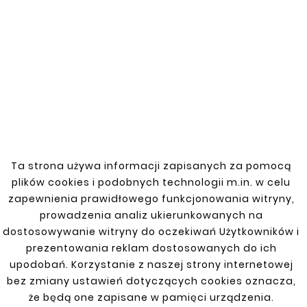
Catalog number: 6117101-3
This door sill repair kit for the Daewoo
Nubira III is made of high-quality materials,
ensuring durability and corrosion
resistance. This product effectively repairs
door sill damage, restoring the vehicle's
aesthetics and functionality.
Ta strona używa informacji zapisanych za pomocą
plików cookies i podobnych technologii m.in. w celu
zapewnienia prawidłowego funkcjonowania witryny,
You might also like
prowadzenia analiz ukierunkowanych na
dostosowywanie witryny do oczekiwań Użytkowników i


prezentowania reklam dostosowanych do ich
upodobań. Korzystanie z naszej strony internetowej
New
bez zmiany ustawień dotyczących cookies oznacza,
że będą one zapisane w pamięci urządzenia.