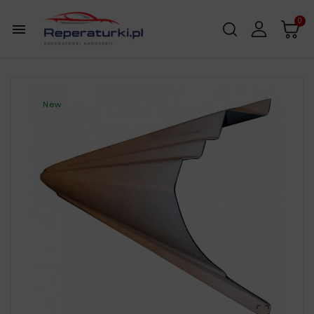
0

New
