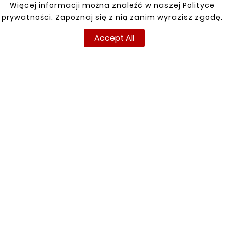
Więcej informacji można znaleźć w naszej Polityce
prywatności. Zapoznaj się z nią zanim wyrazisz zgodę.
Accept All





DAEWOO NUBIRA III
LEFT FENDER REPAIR
COVER
zł143.00
INFORMATIONS
YOUR ACCOUNT
Terms and conditions
Sign in
Privacy policy
Sign up