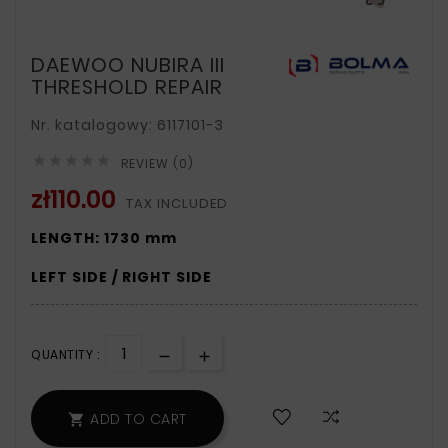
DAEWOO NUBIRA III
THRESHOLD REPAIR
Nr. katalogowy: 6117101-3





REVIEW (0)
zł110.00
TAX INCLUDED
LENGTH: 1730 mm
LEFT SIDE / RIGHT SIDE
QUANTITY :
ADD TO CART
