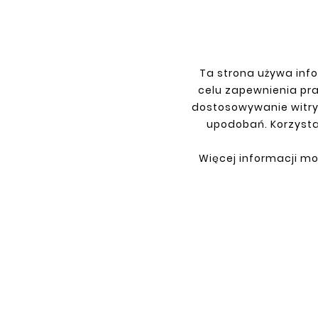
Ta strona używa info
INFORMATIONS
YOU
celu zapewnienia pr
dostosowywanie witry
Terms and conditions
Sign i
upodobań. Korzysta
Privacy policy
Sign 
Shipment
Retur
Więcej informacji mo
Payment
My or
Contact
About us