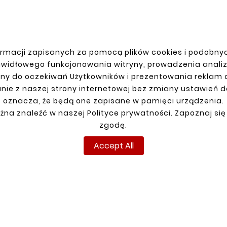
rmacji zapisanych za pomocą plików cookies i podobnyc
R ACCOUNT
SHIPMENT
awidłowego funkcjonowania witryny, prowadzenia anali
ny do oczekiwań Użytkowników i prezentowania reklam
n
nie z naszej strony internetowej bez zmiany ustawień 
up
oznacza, że będą one zapisane w pamięci urządzenia.
ns
żna znaleźć w naszej Polityce prywatności. Zapoznaj się
ders
zgodę.
Accept All
Copyright © reperaturki.pl 2024. All rights reserved.