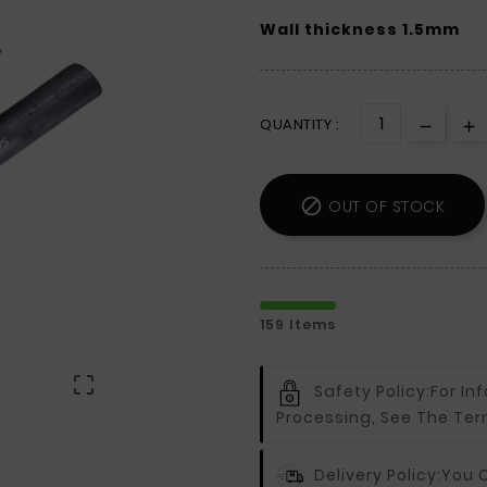
Wall thickness 1.5mm
QUANTITY :

OUT OF STOCK
159 Items

Safety Policy:
For In
Processing, See The Ter
Delivery Policy:
You C