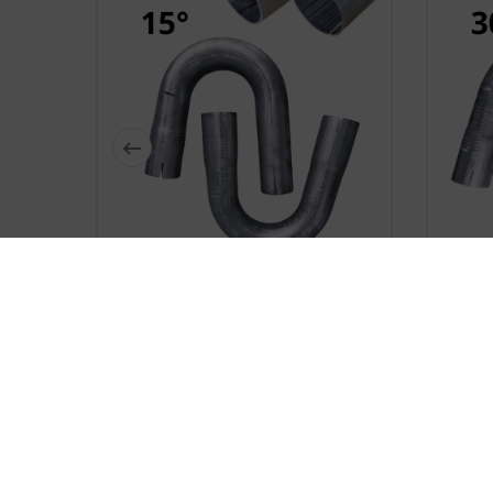






Custom Flared Steel Pipe Elbow
Custo
45mm 15 Degrees
zł20.33