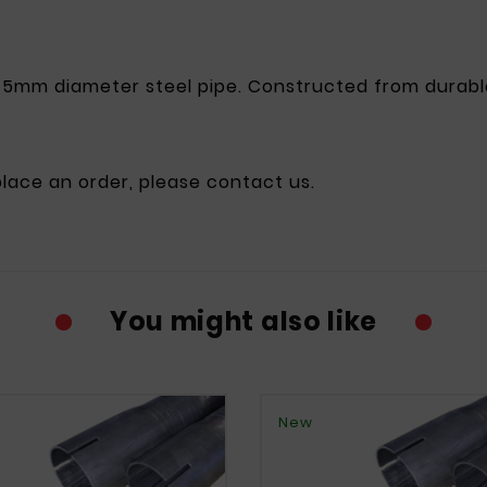
5mm diameter steel pipe. Constructed from durable 1
 place an order, please contact us.
You might also like
New