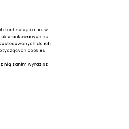
h technologii m.in. w
PAYMENTS
z ukierunkowanych na
 dostosowanych do ich
dotyczących cookies
 z nią zanim wyrazisz