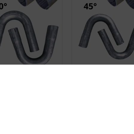










m Flared Steel Pipe Elbow
Custom Flared Elbow Stee
45mm 30 Degrees
45mm 45 Degrees
zł20.33
zł20.33