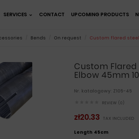
SERVICES
CONTACT
UPCOMING PRODUCTS
N
cessories
Bends
On request
Custom flared stee
Custom Flared 
Elbow 45mm 10
Nr. katalogowy: Z105-45





REVIEW (0)
zł20.33
TAX INCLUDED
Length 45cm