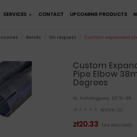
SERVICES
CONTACT
UPCOMING PRODUCTS
N
essories
Bends
On request
Custom expanded ste
Custom Expand
Pipe Elbow 38
Degrees
Nr. katalogowy: Z075-38





REVIEW (0)
zł20.33
TAX INCLUDED