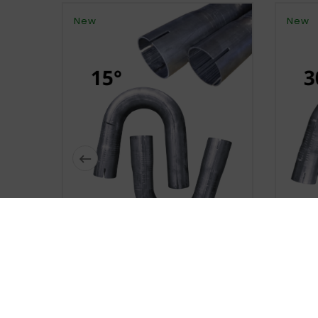
New
New





