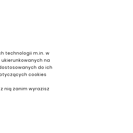
 Pipe
Custom Expanded Steel Pipe
ees
Elbow 38mm 60 Degrees
zł20.33
h technologii m.in. w
z ukierunkowanych na
PAYMENTS
 dostosowanych do ich
dotyczących cookies
 z nią zanim wyrazisz