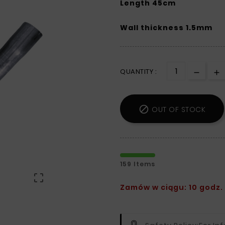
Length 45cm
Wall thickness 1.5mm
QUANTITY :

OUT OF STOCK
159 Items

Zamów w ciągu: 10 godz. 