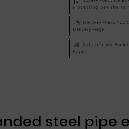
Safety Policy:
For In
Processing, See The Ter
Delivery Policy:
You C
Delivery Page.
Return Policy:
For In
Page.
nded steel pipe