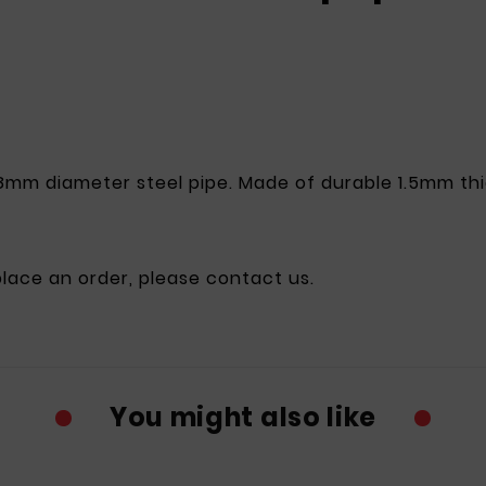
mm diameter steel pipe. Made of durable 1.5mm thic
 place an order, please contact us.
You might also like