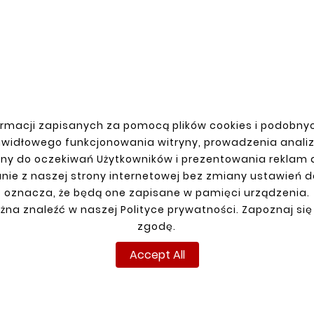
m Flared Steel Pipe Elbow
Custom Expanded Steel
38mm 30 Degrees
Elbow 38mm 45 Degr
zł20.33
zł20.33
rmacji zapisanych za pomocą plików cookies i podobnyc
awidłowego funkcjonowania witryny, prowadzenia anali
R ACCOUNT
SHIPMENT
ny do oczekiwań Użytkowników i prezentowania reklam
n
nie z naszej strony internetowej bez zmiany ustawień 
up
oznacza, że będą one zapisane w pamięci urządzenia.
żna znaleźć w naszej Polityce prywatności. Zapoznaj się
ns
zgodę.
ders
Accept All