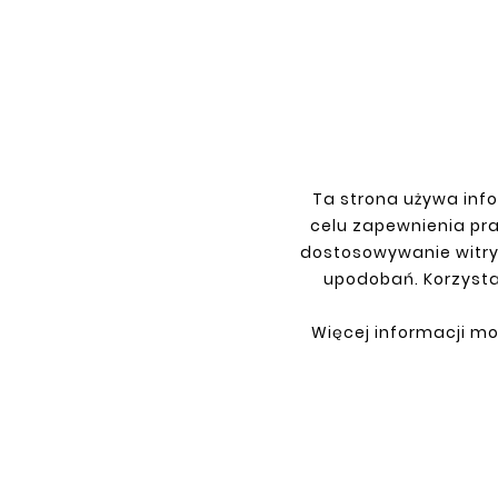
Custom Expanded Steel Pipe
Custo
Elbow 38mm 15 Degrees
zł20.33
Ta strona używa info
celu zapewnienia pr
INFORMATIONS
YOU
dostosowywanie witry
Terms and conditions
Sign i
upodobań. Korzysta
Privacy policy
Sign 
Więcej informacji mo
Shipment
Retur
Payment
My or
Contact
About us