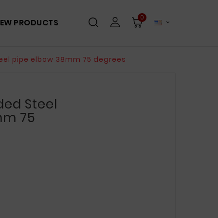
0
EW PRODUCTS

el pipe elbow 38mm 75 degrees
ed Steel
mm 75