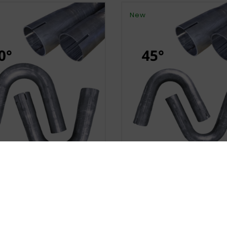
New









