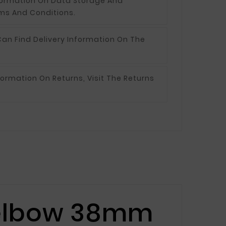
formation On Data Storage And
ms And Conditions.
an Find Delivery Information On The
formation On Returns, Visit The Returns
 elbow 38mm