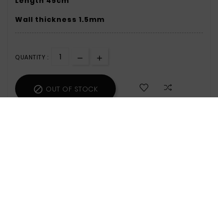
Length 45cm
Wall thickness 1.5mm
QUANTITY :

OUT OF STOCK
159 Items
Zamówienie wyślemy w poniedziałek.
Safety Policy:
For Information On Data
Storage And Processing, See The Terms
And Conditions.