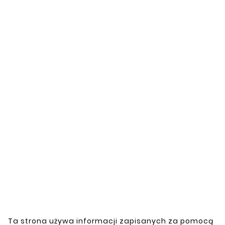
steel pipe elbow
48mm 30 degrees
Catalog number:
Z030-48
Custom 30-degree flared elbow for 48mm
diameter steel pipe. Made of durable 1.5mm
thick steel, it provides a strong and stable
connection.
This product is available to order. To place
an order, please contact us.
Ta strona używa informacji zapisanych za pomocą