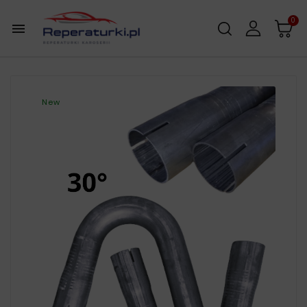
0

New