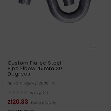

Custom Flared Steel
Pipe Elbow 48mm 30
Degrees
Nr. katalogowy: Z030-48





REVIEW (0)
zł20.33
TAX INCLUDED