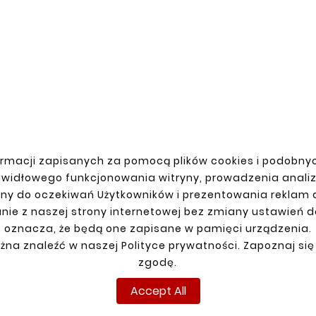
rmacji zapisanych za pomocą plików cookies i podobnyc
awidłowego funkcjonowania witryny, prowadzenia anali
ny do oczekiwań Użytkowników i prezentowania reklam
nie z naszej strony internetowej bez zmiany ustawień 
oznacza, że będą one zapisane w pamięci urządzenia.
R ACCOUNT
SHIPMENT
żna znaleźć w naszej Polityce prywatności. Zapoznaj się
n
zgodę.
up
Accept All
ns
ders