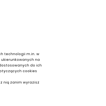





FORD MONDEO 00-07 FRONT
RIGHT FENDER REPAIR KIT
zł88.00
h technologii m.in. w
z ukierunkowanych na
 dostosowanych do ich
dotyczących cookies
PAYMENTS
 z nią zanim wyrazisz