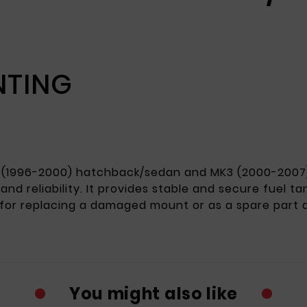
NTING
 (1996-2000) hatchback/sedan and MK3 (2000-2007
 and reliability. It provides stable and secure fuel t
l for replacing a damaged mount or as a spare part d
You might also like