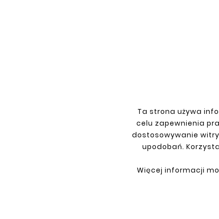
Ta strona używa info
celu zapewnienia pr
dostosowywanie witry
upodobań. Korzysta
INFORMATIONS
YOU
Więcej informacji mo
Terms and conditions
Sign i
Privacy policy
Sign 
Shipment
Retur
Payment
My or