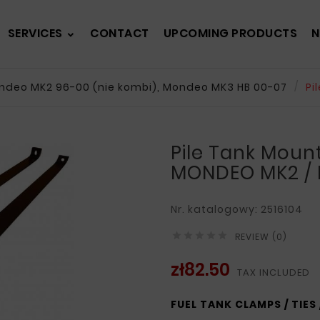
SERVICES
CONTACT
UPCOMING PRODUCTS
N
ndeo MK2 96-00 (nie kombi), Mondeo MK3 HB 00-07
Pi
Pile Tank Moun
MONDEO MK2 / 
Nr. katalogowy: 2516104





REVIEW (0)
zł82.50
TAX INCLUDED
FUEL TANK CLAMPS / TIES