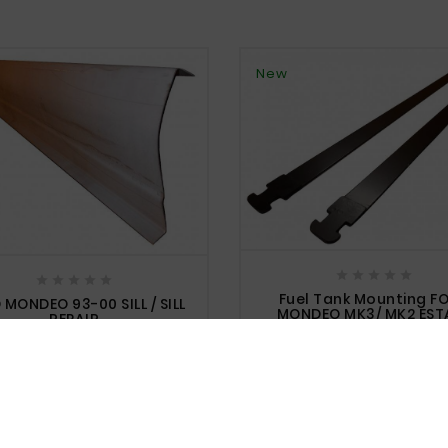
New










Fuel Tank Mounting F
 MONDEO 93-00 SILL / SILL
MONDEO MK3/ MK2 EST
REPAIR
zł82.50
zł38.50