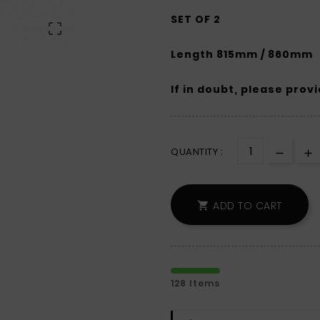
SET OF 2

Length 815mm / 860mm
If in doubt, please prov
QUANTITY :
ADD TO CART

128 Items