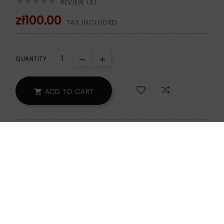





REVIEW (0)
zł100.00
TAX INCLUDED
QUANTITY :
ADD TO CART

200 Items
Zamówienie wyślemy w poniedziałek.
Safety Policy:
For Information On Data
Storage And Processing, See The Terms
And Conditions.