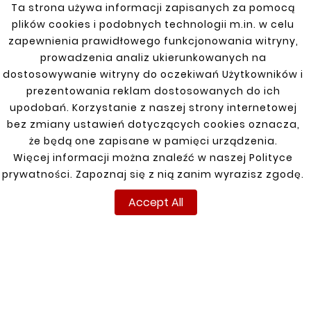
Model
MB
Ta strona używa informacji zapisanych za pomocą
plików cookies i podobnych technologii m.in. w celu
Marka
MERCEDES-BENZ
zapewnienia prawidłowego funkcjonowania witryny,
prowadzenia analiz ukierunkowanych na
Specific References
dostosowywanie witryny do oczekiwań Użytkowników i
prezentowania reklam dostosowanych do ich
upodobań. Korzystanie z naszej strony internetowej
bez zmiany ustawień dotyczących cookies oznacza,
INFORMATIONS
YOUR ACCOUNT
że będą one zapisane w pamięci urządzenia.
Terms and conditions
Sign in
Więcej informacji można znaleźć w naszej Polityce
prywatności. Zapoznaj się z nią zanim wyrazisz zgodę.
Privacy policy
Sign up
Accept All
Shipment
Returns
Payment
My orders
Contact