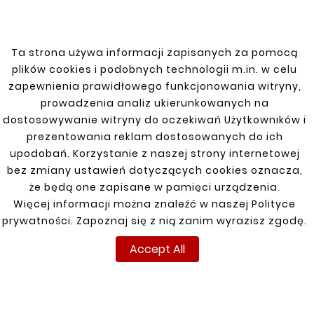
Ta strona używa informacji zapisanych za pomocą
plików cookies i podobnych technologii m.in. w celu





zapewnienia prawidłowego funkcjonowania witryny,
DAEWOO MATIZ FUEL
TANK CLAMP/STRAP
prowadzenia analiz ukierunkowanych na
LEFT
dostosowywanie witryny do oczekiwań Użytkowników i
zł27.50
prezentowania reklam dostosowanych do ich
upodobań. Korzystanie z naszej strony internetowej
bez zmiany ustawień dotyczących cookies oznacza,
Customers who bought
że będą one zapisane w pamięci urządzenia.
Więcej informacji można znaleźć w naszej Polityce
this product also bought:
prywatności. Zapoznaj się z nią zanim wyrazisz zgodę.


Accept All
New