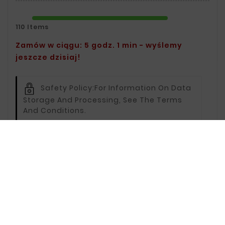
110 Items
Zamów w ciągu: 5 godz. 1 min - wyślemy
jeszcze dzisiaj!
Safety Policy:
For Information On Data
Storage And Processing, See The Terms
And Conditions.
Delivery Policy:
You Can Find Delivery
Information On The Delivery Page.
Return Policy:
For Information On
Returns, Visit The Returns Page.