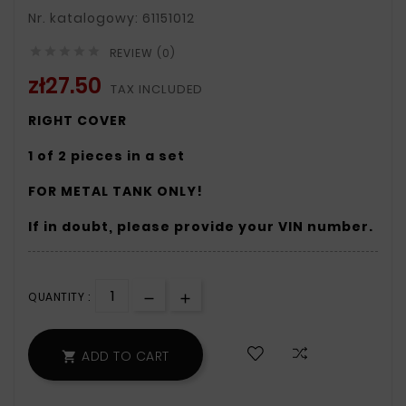
Nr. katalogowy: 61151012





REVIEW (0)
zł27.50
TAX INCLUDED
RIGHT COVER
1 of 2 pieces in a set
FOR METAL TANK ONLY!
If in doubt, please provide your VIN number.
QUANTITY :
ADD TO CART
