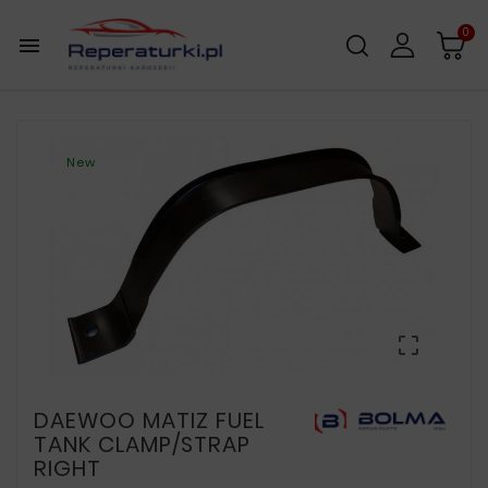
0

New

DAEWOO MATIZ FUEL
TANK CLAMP/STRAP
RIGHT