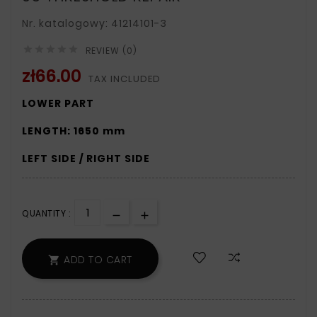
Nr. katalogowy: 41214101-3





REVIEW (0)
zł66.00
TAX INCLUDED
LOWER PART
LENGTH: 1650 mm
LEFT SIDE / RIGHT SIDE
QUANTITY :
ADD TO CART
