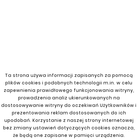
Door sill repair kit for the 2001-2005
Chevrolet Matiz. Made from high-quality
materials, it ensures durability and
resistance to damage. The galvanized
surface increases corrosion resistance,
which is crucial in changing weather
conditions. Ideal for repairing door sill
damage, restoring the vehicle's aesthetics,
and increasing its market value.
Ta strona używa informacji zapisanych za pomocą
plików cookies i podobnych technologii m.in. w celu
zapewnienia prawidłowego funkcjonowania witryny,
prowadzenia analiz ukierunkowanych na
Customers who bought
dostosowywanie witryny do oczekiwań Użytkowników i
prezentowania reklam dostosowanych do ich
this product also bought:
upodobań. Korzystanie z naszej strony internetowej
bez zmiany ustawień dotyczących cookies oznacza,


że będą one zapisane w pamięci urządzenia.