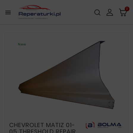
0

New

CHEVROLET MATIZ 01-
05 THRESHOLD REPAIR