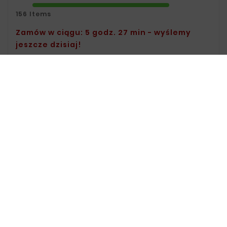
156 Items
Zamów w ciągu: 5 godz. 27 min - wyślemy
jeszcze dzisiaj!
Safety Policy:
For Information On Data
Storage And Processing, See The Terms
And Conditions.
Delivery Policy:
You Can Find Delivery
Information On The Delivery Page.
Return Policy:
For Information On
Returns, Visit The Returns Page.