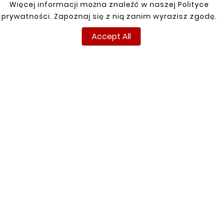
Więcej informacji można znaleźć w naszej Polityce
prywatności. Zapoznaj się z nią zanim wyrazisz zgodę.
New
New
Accept All










RENAULT MASTER 98-10
RENAULT MASTER 98-10
FRONT RIGHT DOOR
FRONT LEFT DOOR
THRESHOLD
THRESHOLD
zł77.00
zł77.00
INFORMATIONS
YOUR ACCOUNT
Terms and conditions
Sign in
Privacy policy
Sign up