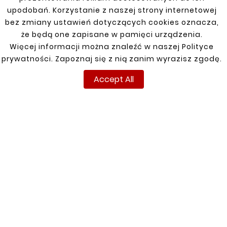
upodobań. Korzystanie z naszej strony internetowej
Model
MASTER
bez zmiany ustawień dotyczących cookies oznacza,
że będą one zapisane w pamięci urządzenia.
Marka
RENAULT
Więcej informacji można znaleźć w naszej Polityce
prywatności. Zapoznaj się z nią zanim wyrazisz zgodę.
Specific References
Accept All
INFORMATIONS
YOUR ACCOUNT
Terms and conditions
Sign in
Privacy policy
Sign up
Shipment
Returns
Payment
My orders