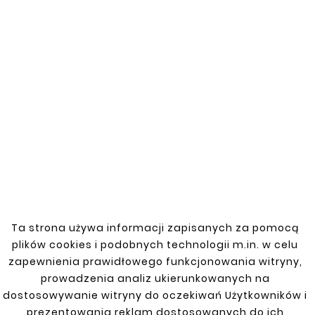
And Conditions.
Delivery Policy:
You Can Find Delivery
Information On The Delivery Page.
Return Policy:
For Information On
Returns, Visit The Returns Page.
Reviews
Ta strona używa informacji zapisanych za pomocą
plików cookies i podobnych technologii m.in. w celu
Reference
462181101
zapewnienia prawidłowego funkcjonowania witryny,
prowadzenia analiz ukierunkowanych na
In stock
200 Items
dostosowywanie witryny do oczekiwań Użytkowników i
Data sheet
prezentowania reklam dostosowanych do ich