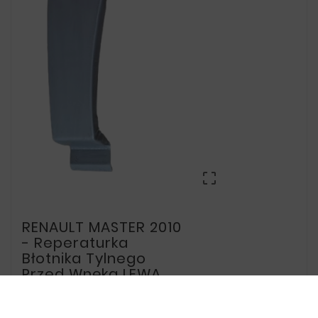

RENAULT MASTER 2010
- Reperaturka
Błotnika Tylnego
Przed Wnęką LEWA
Nr. katalogowy: 462181101