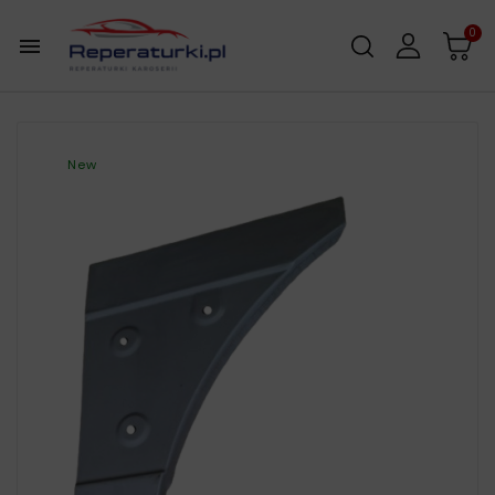
0

New