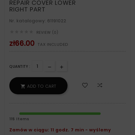
REPAIR COVER LOWER
RIGHT PART
Nr. katalogowy: 61191022





REVIEW (0)
zł66.00
TAX INCLUDED
QUANTITY :
ADD TO CART

115 Items
Zamów w ciągu: 11 godz. 7 min - wyślemy