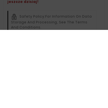
jeszcze dzisiaj!
Safety Policy:
For Information On Data
Storage And Processing, See The Terms
And Conditions.
Delivery Policy:
You Can Find Delivery
Information On The Delivery Page.
Return Policy:
For Information On
Returns, Visit The Returns Page.
Description