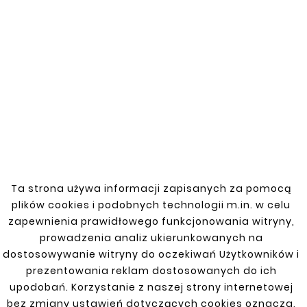
Lanos. Made of high-quality materials, it
ensures damage resistance and durability.
The lower sill repair kit is responsible for
replacing the damaged section and
restoring the vehicle's structural integrity.
This product complies with the original
specifications, ensuring a perfect fit and
easy installation.
Ta strona używa informacji zapisanych za pomocą
You might also like
plików cookies i podobnych technologii m.in. w celu
zapewnienia prawidłowego funkcjonowania witryny,
prowadzenia analiz ukierunkowanych na


dostosowywanie witryny do oczekiwań Użytkowników i
prezentowania reklam dostosowanych do ich
New
New
upodobań. Korzystanie z naszej strony internetowej
bez zmiany ustawień dotyczących cookies oznacza,