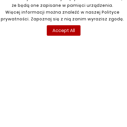
że będą one zapisane w pamięci urządzenia.
Więcej informacji można znaleźć w naszej Polityce
prywatności. Zapoznaj się z nią zanim wyrazisz zgodę.
Accept All





DAEWOO LANOS SILL
REPAIR KIT LOWER LEFT





PART
DAEWOO LANOS RIGHT
DOOR SILL/REPAIR
zł66.00
DOOR SILL RIGHT
zł66.00
INFORMATIONS
YOUR ACCOUNT
Terms and conditions
Sign in