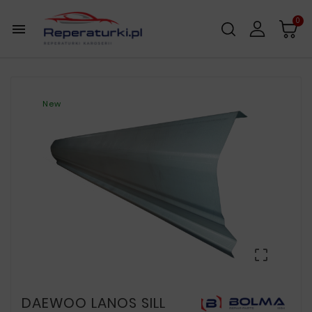
0

New

DAEWOO LANOS SILL