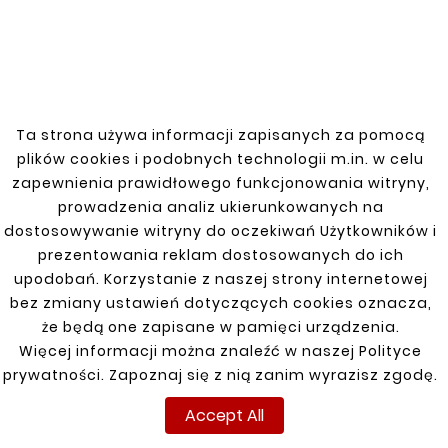
mechanical damage. The fender is ready to
be assembled and painted, making
installation easy.
Ta strona używa informacji zapisanych za pomocą
You might also like
plików cookies i podobnych technologii m.in. w celu
zapewnienia prawidłowego funkcjonowania witryny,
prowadzenia analiz ukierunkowanych na


dostosowywanie witryny do oczekiwań Użytkowników i
prezentowania reklam dostosowanych do ich
New
New
upodobań. Korzystanie z naszej strony internetowej
bez zmiany ustawień dotyczących cookies oznacza,
że będą one zapisane w pamięci urządzenia.
Więcej informacji można znaleźć w naszej Polityce
prywatności. Zapoznaj się z nią zanim wyrazisz zgodę.
Accept All