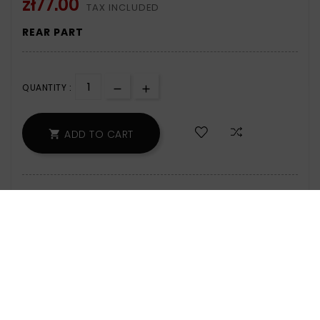
zł77.00
TAX INCLUDED
REAR
PART
QUANTITY :
ADD TO CART

124 Items
Zamów w ciągu: 7 godz. 39 min - wyślemy
jeszcze dzisiaj!
Safety Policy:
For Information On Data
Storage And Processing, See The Terms