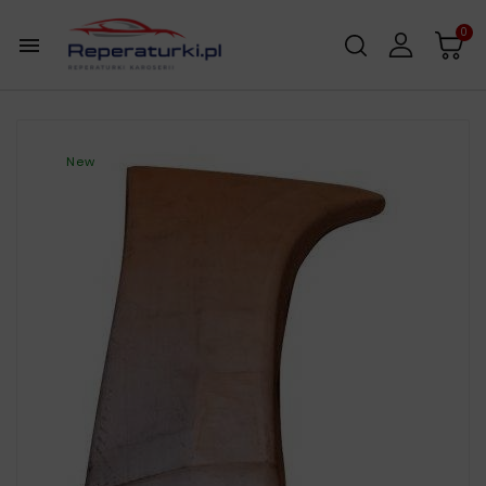
0

New