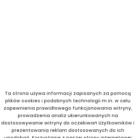
You might also like


New
New
Ta strona używa informacji zapisanych za pomocą










plików cookies i podobnych technologii m.in. w celu
SUZUKI GRAND VITARA
SUZUKI GRAND VITARA
zapewnienia prawidłowego funkcjonowania witryny,
97-05 REAR LEFT
97-05 REAR RIGHT
FENDER
FENDER
prowadzenia analiz ukierunkowanych na
dostosowywanie witryny do oczekiwań Użytkowników i
zł165.00
zł165.00
prezentowania reklam dostosowanych do ich
upodobań. Korzystanie z naszej strony internetowej