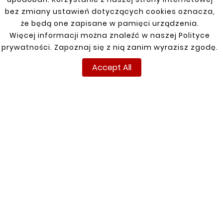
bez zmiany ustawień dotyczących cookies oznacza,
że będą one zapisane w pamięci urządzenia.
Więcej informacji można znaleźć w naszej Polityce
Customers who bought
prywatności. Zapoznaj się z nią zanim wyrazisz zgodę.
this product also bought:
Accept All


New
New









