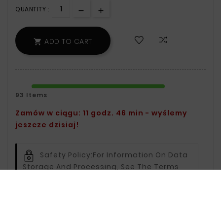
QUANTITY :
ADD TO CART

93 Items
Zamów w ciągu: 11 godz. 46 min - wyślemy
jeszcze dzisiaj!
Safety Policy:
For Information On Data
Storage And Processing, See The Terms
And Conditions.
Delivery Policy:
You Can Find Delivery
Information On The Delivery Page.