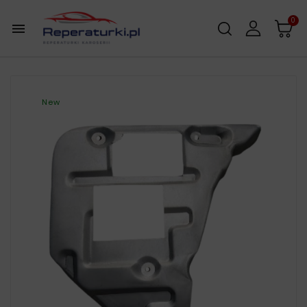
0

New