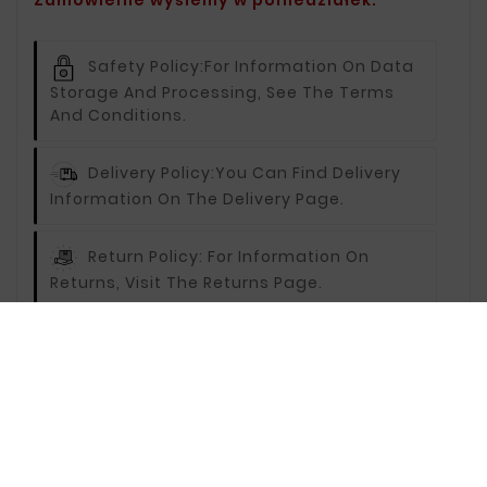
Zamówienie wyślemy w poniedziałek.
Safety Policy:
For Information On Data
Storage And Processing, See The Terms
And Conditions.
Delivery Policy:
You Can Find Delivery
Information On The Delivery Page.
Return Policy:
For Information On
Returns, Visit The Returns Page.
Description