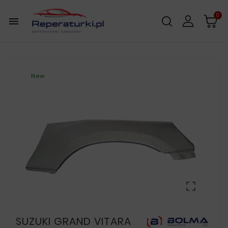
0

New

SUZUKI GRAND VITARA