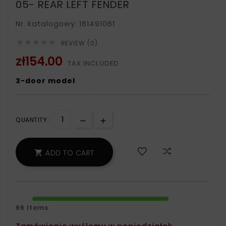
05- REAR LEFT FENDER
Nr. katalogowy: 161491061





REVIEW (0)
zł154.00
TAX INCLUDED
3-door model
QUANTITY :
ADD TO CART

96 Items