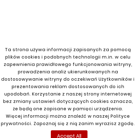










SUZUKI GRAND VITARA
SUZUKI GRAND VITARA
05- RIGHT FENDER
05- LEFT FENDER REPAIR
REPAIR KIT
KIT
Ta strona używa informacji zapisanych za pomocą
zł66.00
zł66.00
plików cookies i podobnych technologii m.in. w celu
zapewnienia prawidłowego funkcjonowania witryny,
prowadzenia analiz ukierunkowanych na
dostosowywanie witryny do oczekiwań Użytkowników i
Customers who bought
prezentowania reklam dostosowanych do ich
upodobań. Korzystanie z naszej strony internetowej
this product also bought:
bez zmiany ustawień dotyczących cookies oznacza,
że będą one zapisane w pamięci urządzenia.


Więcej informacji można znaleźć w naszej Polityce
prywatności. Zapoznaj się z nią zanim wyrazisz zgodę.
New
New
Accept All