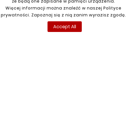
że będą one zapisane w pamięci urządzenia.
New
Więcej informacji można znaleźć w naszej Polityce
prywatności. Zapoznaj się z nią zanim wyrazisz zgodę.
Accept All





OPEL FRONTERA Fuel
Tank Mounting
zł110.00
INFORMATIONS
YOUR ACCOUNT
Terms and conditions
Sign in
Privacy policy
Sign up