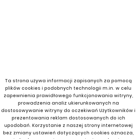
Catalog number: 30188101-3
A door sill repair kit for the Opel Frontera A
from 1991-1998. Made of high-quality
material, it ensures durability and
resistance to damage. This product is ideal
for repairing damaged door sills, restoring
the vehicle's aesthetic appearance and
functionality. Easy to install, perfect for DIY
repairs.
Ta strona używa informacji zapisanych za pomocą
plików cookies i podobnych technologii m.in. w celu
zapewnienia prawidłowego funkcjonowania witryny,
prowadzenia analiz ukierunkowanych na
You might also like
dostosowywanie witryny do oczekiwań Użytkowników i
prezentowania reklam dostosowanych do ich


upodobań. Korzystanie z naszej strony internetowej
bez zmiany ustawień dotyczących cookies oznacza,