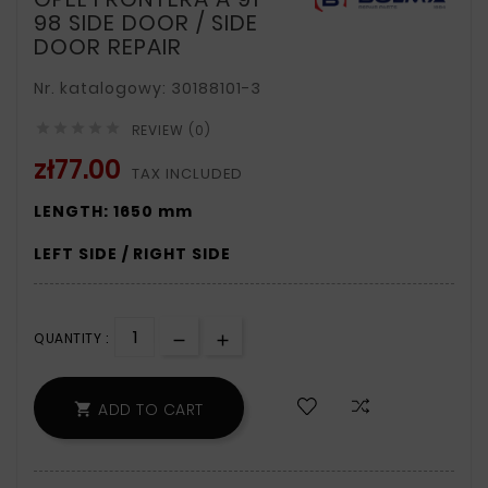
98 SIDE DOOR / SIDE
DOOR REPAIR
Nr. katalogowy: 30188101-3





REVIEW (0)
zł77.00
TAX INCLUDED
LENGTH: 1650 mm
LEFT SIDE / RIGHT SIDE
QUANTITY :
ADD TO CART
