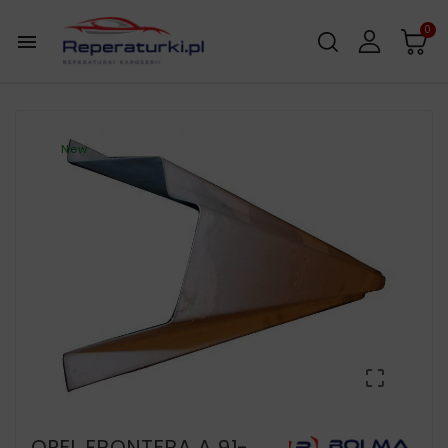
0

New

OPEL FRONTERA A 91-