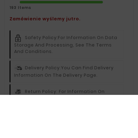
193 Items
Zamówienie wyślemy jutro.
Safety Policy:
For Information On Data
Storage And Processing, See The Terms
And Conditions.
Delivery Policy:
You Can Find Delivery
Information On The Delivery Page.
Return Policy:
For Information On
Returns, Visit The Returns Page.
Description