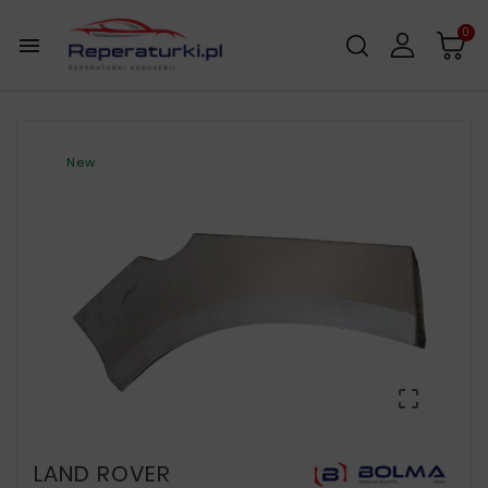
0

New

LAND ROVER