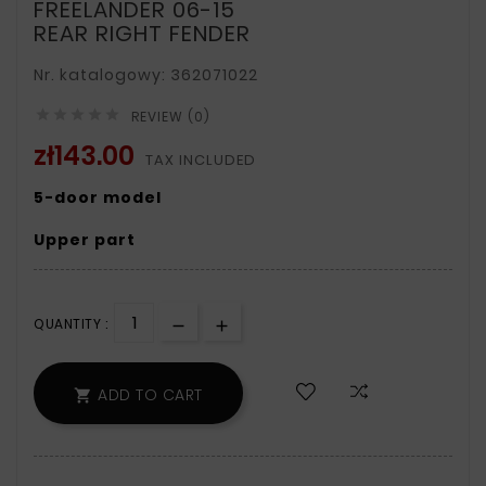
FREELANDER 06-15
REAR RIGHT FENDER
Nr. katalogowy: 362071022





REVIEW (0)
zł143.00
TAX INCLUDED
5-door model
Upper part
QUANTITY :
ADD TO CART
