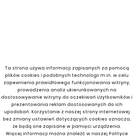
New
New
Ta strona używa informacji zapisanych za pomocą










plików cookies i podobnych technologii m.in. w celu
LAND ROVER
LAND ROVER
FREELANDER 06-15
FREELANDER 06-15
zapewnienia prawidłowego funkcjonowania witryny,
REAR LEFT FENDER
REAR RIGHT FENDER
prowadzenia analiz ukierunkowanych na
zł143.00
zł143.00
dostosowywanie witryny do oczekiwań Użytkowników i
prezentowania reklam dostosowanych do ich
upodobań. Korzystanie z naszej strony internetowej
bez zmiany ustawień dotyczących cookies oznacza,
że będą one zapisane w pamięci urządzenia.
Customers who bought
Więcej informacji można znaleźć w naszej Polityce