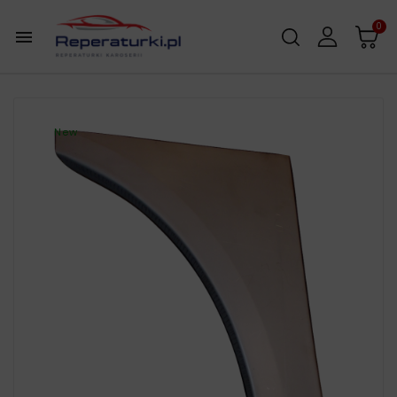
0

New