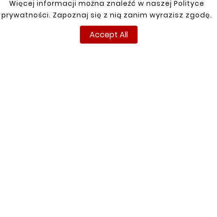
zł110.00
zł110.00
Więcej informacji można znaleźć w naszej Polityce
prywatności. Zapoznaj się z nią zanim wyrazisz zgodę.
Accept All
Customers who bought
this product also bought:


New





SKODA ROOMSTER 06-
15 LEFT SIDE DOOR
REPAIR KIT