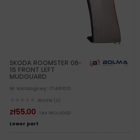

SKODA ROOMSTER 06-
15 FRONT LEFT
MUDGUARD
Nr. katalogowy: 171461031





REVIEW (0)
zł55.00
TAX INCLUDED
Lower part