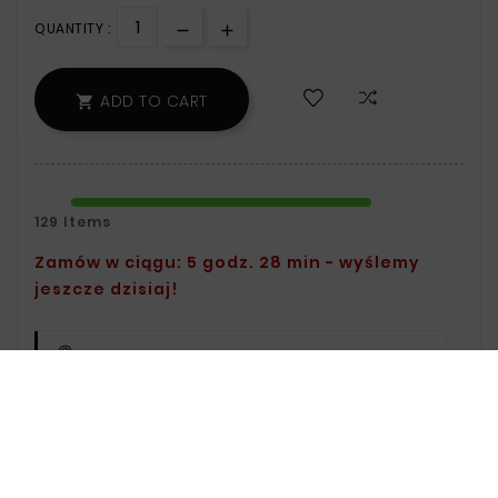
QUANTITY :
ADD TO CART

129 Items
Zamów w ciągu: 5 godz. 28 min - wyślemy
jeszcze dzisiaj!
Safety Policy:
For Information On Data
Storage And Processing, See The Terms
And Conditions.
Delivery Policy:
You Can Find Delivery
Information On The Delivery Page.