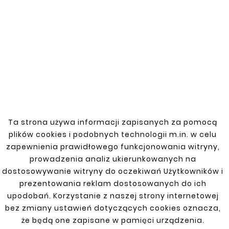
You might also like


New
New
Ta strona używa informacji zapisanych za pomocą
plików cookies i podobnych technologii m.in. w celu
zapewnienia prawidłowego funkcjonowania witryny,
prowadzenia analiz ukierunkowanych na
dostosowywanie witryny do oczekiwań Użytkowników i
prezentowania reklam dostosowanych do ich










upodobań. Korzystanie z naszej strony internetowej
SKODA ROOMSTER 06-
SKODA ROOMSTER 06-
bez zmiany ustawień dotyczących cookies oznacza,
15 RIGHT THRESHOLD
15 LEFT SIDE DOOR
REPAIR
REPAIR KIT
że będą one zapisane w pamięci urządzenia.