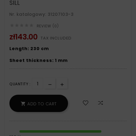
SILL
Nr. katalogowy: 31207103-3





REVIEW (0)
zł143.00
TAX INCLUDED
Length: 230 cm
Sheet thickness: 1 mm
QUANTITY :
ADD TO CART
