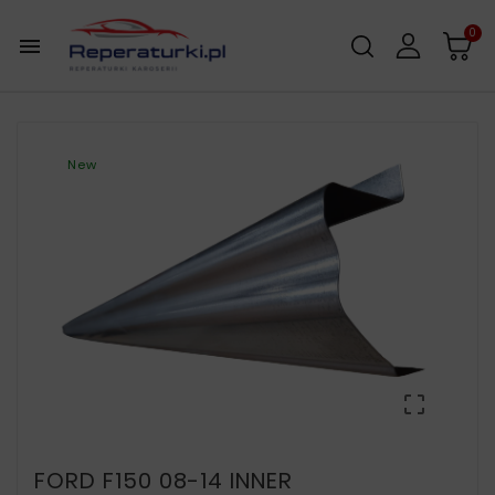
0

New

FORD F150 08-14 INNER