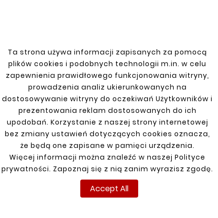
Ta strona używa informacji zapisanych za pomocą
plików cookies i podobnych technologii m.in. w celu










zapewnienia prawidłowego funkcjonowania witryny,
FORD F150 08-14 FULL
FORD F 150 08-14
SIGNAL REPAIR
prowadzenia analiz ukierunkowanych na
THRESHOLD REPAIR
zł165.00
dostosowywanie witryny do oczekiwań Użytkowników i
zł143.00
prezentowania reklam dostosowanych do ich
upodobań. Korzystanie z naszej strony internetowej
bez zmiany ustawień dotyczących cookies oznacza,
Customers who bought
że będą one zapisane w pamięci urządzenia.
Więcej informacji można znaleźć w naszej Polityce
this product also bought:
prywatności. Zapoznaj się z nią zanim wyrazisz zgodę.


Accept All
New
New