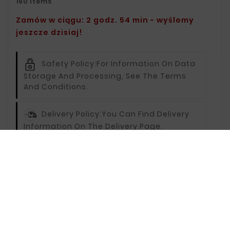
160 Items
Zamów w ciągu: 2 godz. 54 min - wyślemy
jeszcze dzisiaj!
Safety Policy:
For Information On Data
Storage And Processing, See The Terms
And Conditions.
Delivery Policy:
You Can Find Delivery
Information On The Delivery Page.
Return Policy:
For Information On
Returns, Visit The Returns Page.
Description