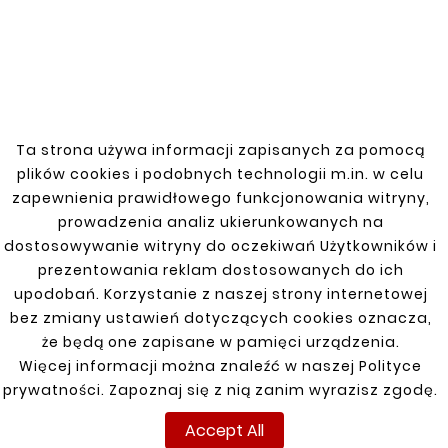
of high-quality steel, it ensures a strong
and durable connection. Ideal for industrial
applications and installations that require
precise angles and resistance to high
temperatures and corrosion.
Ta strona używa informacji zapisanych za pomocą
plików cookies i podobnych technologii m.in. w celu
zapewnienia prawidłowego funkcjonowania witryny,
You might also like
prowadzenia analiz ukierunkowanych na
dostosowywanie witryny do oczekiwań Użytkowników i
prezentowania reklam dostosowanych do ich


upodobań. Korzystanie z naszej strony internetowej
bez zmiany ustawień dotyczących cookies oznacza,
New
New
że będą one zapisane w pamięci urządzenia.
Więcej informacji można znaleźć w naszej Polityce
prywatności. Zapoznaj się z nią zanim wyrazisz zgodę.
Accept All