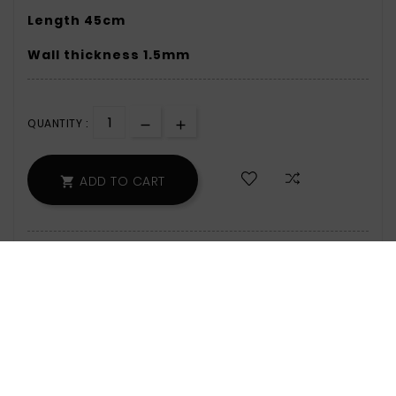
Length 45cm
Wall thickness 1.5mm
QUANTITY :
ADD TO CART

159 Items
Zamów w ciągu: 24 min - wyślemy jeszcze
dzisiaj!
Safety Policy:
For Information On Data