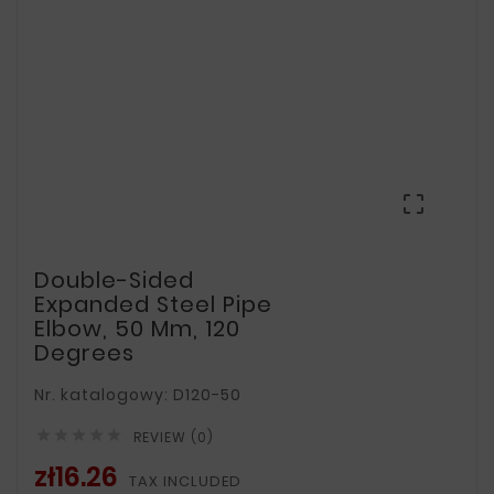

Double-Sided
Expanded Steel Pipe
Elbow, 50 Mm, 120
Degrees
Nr. katalogowy: D120-50





REVIEW (0)
zł16.26
TAX INCLUDED