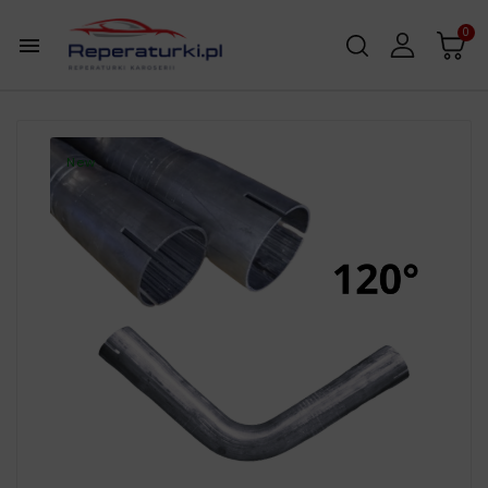
0

New