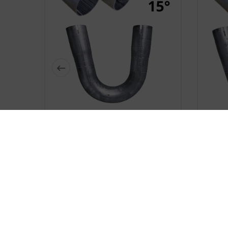






Double-Sided Expanded Steel
Doub
Pipe Elbow, Ø 38 Mm, 15 Degrees
Pipe 
zł17.89