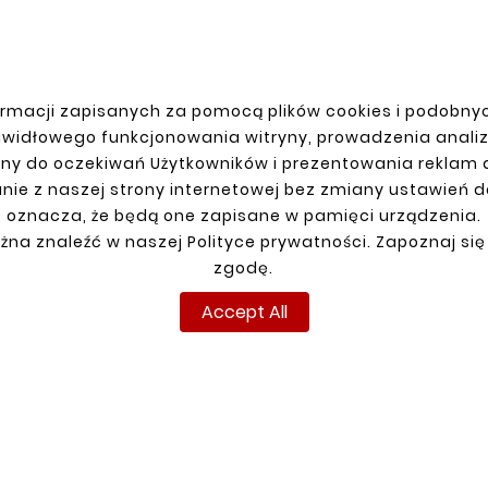
rmacji zapisanych za pomocą plików cookies i podobnyc
R ACCOUNT
SHIPMENT
awidłowego funkcjonowania witryny, prowadzenia anali
ny do oczekiwań Użytkowników i prezentowania reklam
n
nie z naszej strony internetowej bez zmiany ustawień 
up
oznacza, że będą one zapisane w pamięci urządzenia.
ns
żna znaleźć w naszej Polityce prywatności. Zapoznaj się
ders
zgodę.
Accept All
Copyright © reperaturki.pl 2024. All rights reserved.