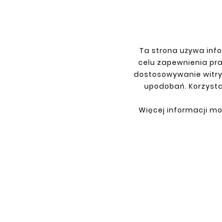
Ta strona używa info
INFORMATIONS
YOU
celu zapewnienia pr
dostosowywanie witry
Terms and conditions
Sign i
upodobań. Korzysta
Privacy policy
Sign 
Shipment
Retur
Więcej informacji mo
Payment
My or
Contact
About us