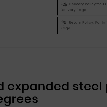
Delivery Policy:
You C
Delivery Page.
Return Policy:
For In
Page.
 expanded steel 
egrees