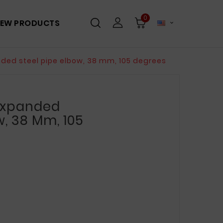
0
EW PRODUCTS

ded steel pipe elbow, 38 mm, 105 degrees
Expanded
w, 38 Mm, 105