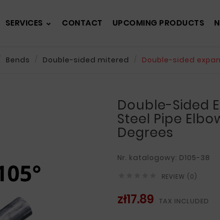
SERVICES
CONTACT
UPCOMING PRODUCTS
N
Bends
Double-sided mitered
Double-sided expan
Double-Sided 
Steel Pipe Elbo
Degrees
Nr. katalogowy: D105-38





REVIEW (0)
zł17.89
TAX INCLUDED