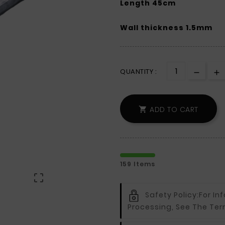
Length 45cm
Wall thickness 1.5mm
QUANTITY :
ADD TO CART

159 Items

Safety Policy:
For In
Processing, See The Ter