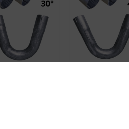










le-Sided Expanded Steel
Double-Sided Expanded 
Elbow, 38 Mm, 30 Degrees
Pipe Elbow, Ø 38 Mm, 45 
zł17.89
zł17.89