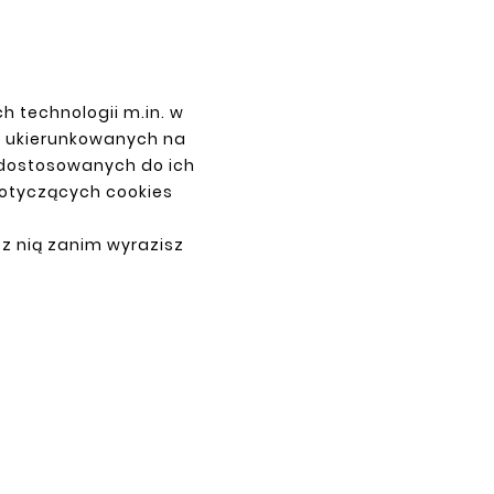
h technologii m.in. w
PAYMENTS
z ukierunkowanych na
 dostosowanych do ich
dotyczących cookies
 z nią zanim wyrazisz