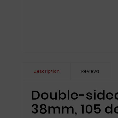
Description
Reviews
Double-sided
38mm, 105 d