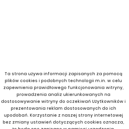


New
New










Ta strona używa informacji zapisanych za pomocą
FIAT DOBLO CARGO 01-
THRESHOLD /
10 REAR RIGHT FENDER
plików cookies i podobnych technologii m.in. w celu
THRESHOLD REPAIR
zł165.00
FIAT DOBLO CARGO 01-
zapewnienia prawidłowego funkcjonowania witryny,
10
prowadzenia analiz ukierunkowanych na
zł77.00
dostosowywanie witryny do oczekiwań Użytkowników i
prezentowania reklam dostosowanych do ich
upodobań. Korzystanie z naszej strony internetowej
bez zmiany ustawień dotyczących cookies oznacza,