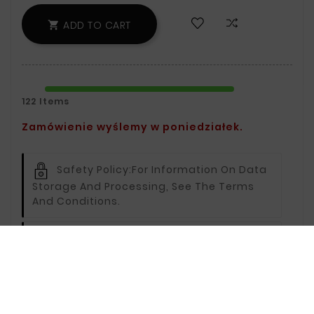
ADD TO CART

122 Items
Zamówienie wyślemy w poniedziałek.
Safety Policy:
For Information On Data
Storage And Processing, See The Terms
And Conditions.
Delivery Policy:
You Can Find Delivery
Information On The Delivery Page.
Return Policy:
For Information On
Returns, Visit The Returns Page.