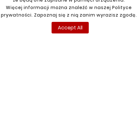
że będą one zapisane w pamięci urządzenia.
Więcej informacji można znaleźć w naszej Polityce
Customers who bought
prywatności. Zapoznaj się z nią zanim wyrazisz zgodę.
this product also bought:
Accept All


New





THRESHOLD /