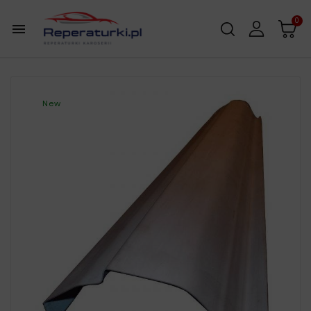
0

New