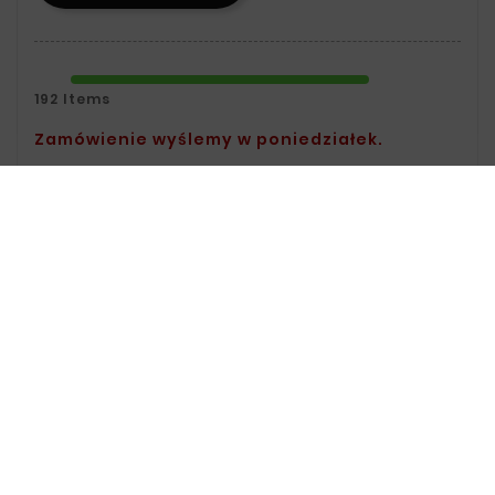
192 Items
Zamówienie wyślemy w poniedziałek.
Safety Policy:
For Information On Data
Storage And Processing, See The Terms
And Conditions.
Delivery Policy:
You Can Find Delivery
Information On The Delivery Page.
Return Policy:
For Information On
Returns, Visit The Returns Page.