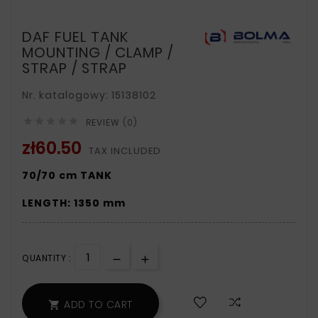
DAF FUEL TANK
MOUNTING / CLAMP /
STRAP / STRAP
Nr. katalogowy: 15138102





REVIEW (0)
zł60.50
TAX INCLUDED
70/70 cm TANK
LENGTH: 1350 mm
QUANTITY :
ADD TO CART
