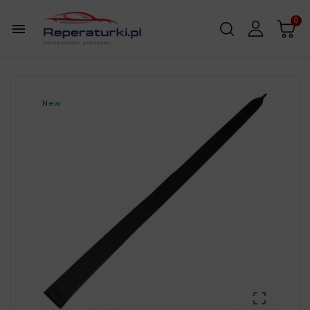
0

New
