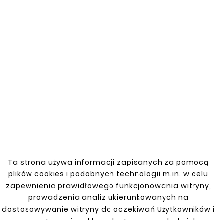
Catalog number: 15138102
Fuel tank mount/clamp/strap for DAF
vehicles. Made of high-quality material, the
product guarantees durability and reliable
fuel tank mounting. Precisely matched to
the vehicle's original components, it
facilitates quick and trouble-free
installation. Resistant to mechanical
damage and corrosion, the strap is ideal for
harsh operating conditions, ensuring secure
fuel tank mounting.
Ta strona używa informacji zapisanych za pomocą
plików cookies i podobnych technologii m.in. w celu
zapewnienia prawidłowego funkcjonowania witryny,
You might also like
prowadzenia analiz ukierunkowanych na
dostosowywanie witryny do oczekiwań Użytkowników i

