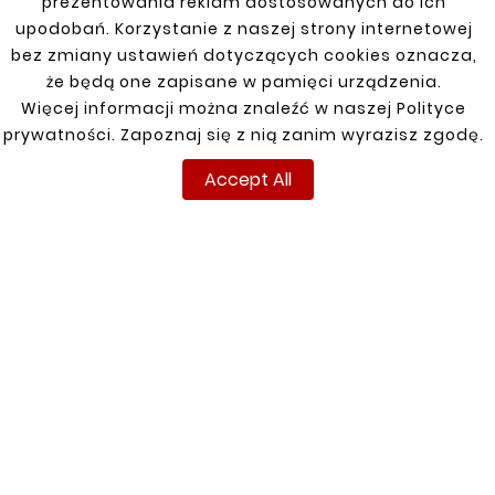
prezentowania reklam dostosowanych do ich
upodobań. Korzystanie z naszej strony internetowej
bez zmiany ustawień dotyczących cookies oznacza,
New
New
że będą one zapisane w pamięci urządzenia.
Więcej informacji można znaleźć w naszej Polityce
prywatności. Zapoznaj się z nią zanim wyrazisz zgodę.
Accept All





DAF Fuel Tank
Mounting Clamp
Tape





zł60.50
DAF FUEL TANK
MOUNTING / CLAMP /
STRAP / STRAP
zł60.50