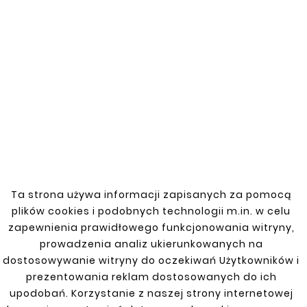
You might also like


New
New
Ta strona używa informacji zapisanych za pomocą
plików cookies i podobnych technologii m.in. w celu
zapewnienia prawidłowego funkcjonowania witryny,
prowadzenia analiz ukierunkowanych na
dostosowywanie witryny do oczekiwań Użytkowników i
prezentowania reklam dostosowanych do ich










upodobań. Korzystanie z naszej strony internetowej
HONDA CIVIC 6-GEN
HONDA CIVIC 6-GEN