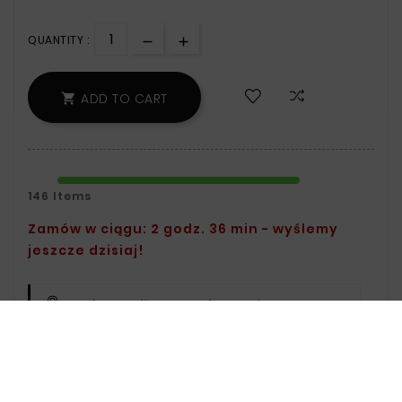
QUANTITY :
ADD TO CART

146 Items
Zamów w ciągu: 2 godz. 36 min - wyślemy
jeszcze dzisiaj!
Safety Policy:
For Information On Data
Storage And Processing, See The Terms
And Conditions.
Delivery Policy:
You Can Find Delivery