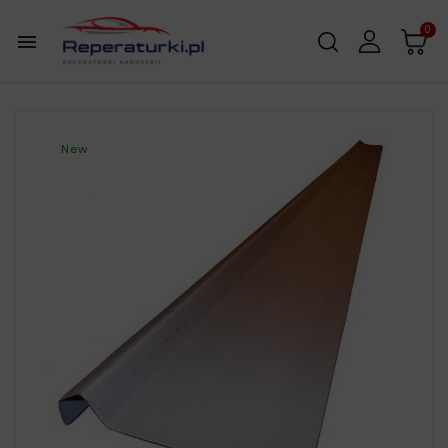
0

New