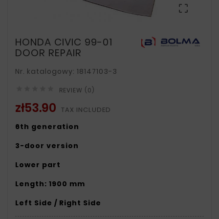

HONDA CIVIC 99-01
DOOR REPAIR
Nr. katalogowy: 18147103-3





REVIEW (0)
zł53.90
TAX INCLUDED
6th generation
3-door version
Lower part
Length: 1900 mm
Left Side / Right Side