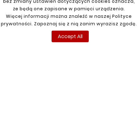
bez zmiany ustawień dotyczących cookies oznacza,
99-01 3D DOOR SILL
99-01 3D DOOR SILL
RIGHT
REPAIR LEFT
że będą one zapisane w pamięci urządzenia.
zł104.50
zł104.50
Więcej informacji można znaleźć w naszej Polityce
prywatności. Zapoznaj się z nią zanim wyrazisz zgodę.
Accept All
Customers who bought
this product also bought:


New
New