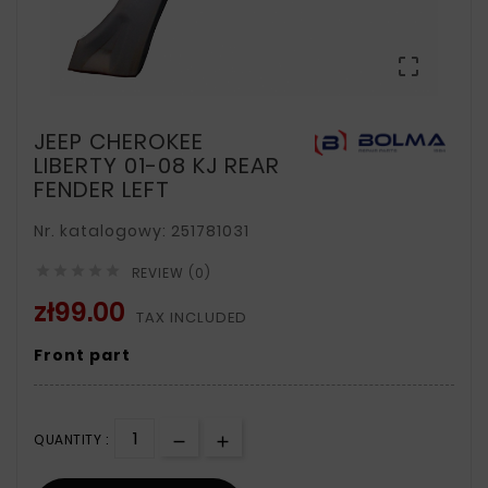

JEEP CHEROKEE
LIBERTY 01-08 KJ REAR
FENDER LEFT
Nr. katalogowy: 251781031





REVIEW (0)
zł99.00
TAX INCLUDED
Front part
QUANTITY :