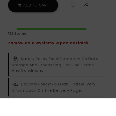
ADD TO CART

156 Items
Zamówienie wyślemy w poniedziałek.
Safety Policy:
For Information On Data
Storage And Processing, See The Terms
And Conditions.
Delivery Policy:
You Can Find Delivery
Information On The Delivery Page.
Return Policy:
For Information On
Returns, Visit The Returns Page.