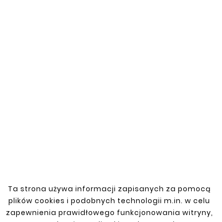
You might also like


New
New





Fuel Tank Mount JEEP
GRAND CHEROKEE
Ta strona używa informacji zapisanych za pomocą
WJ/WG
plików cookies i podobnych technologii m.in. w celu
zł110.00
zapewnienia prawidłowego funkcjonowania witryny,




