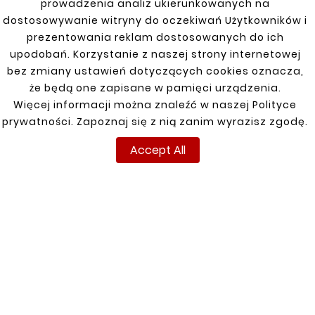
prowadzenia analiz ukierunkowanych na
JEEP CHEROKEE LIBERTY
dostosowywanie witryny do oczekiwań Użytkowników i
01-08 KJ THRESHOLD
REPAIR
prezentowania reklam dostosowanych do ich
upodobań. Korzystanie z naszej strony internetowej
zł66.00
bez zmiany ustawień dotyczących cookies oznacza,
że będą one zapisane w pamięci urządzenia.
Więcej informacji można znaleźć w naszej Polityce
Customers who bought
prywatności. Zapoznaj się z nią zanim wyrazisz zgodę.
this product also bought:
Accept All


New
New