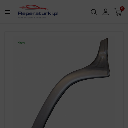
0

New