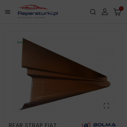
0

New

REAR STRAP FIAT