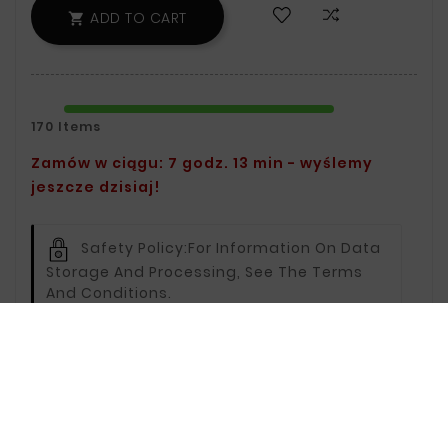
ADD TO CART

170 Items
Zamów w ciągu: 7 godz. 13 min - wyślemy
jeszcze dzisiaj!
Safety Policy:
For Information On Data
Storage And Processing, See The Terms
And Conditions.
Delivery Policy:
You Can Find Delivery
Information On The Delivery Page.
Return Policy:
For Information On
Returns, Visit The Returns Page.