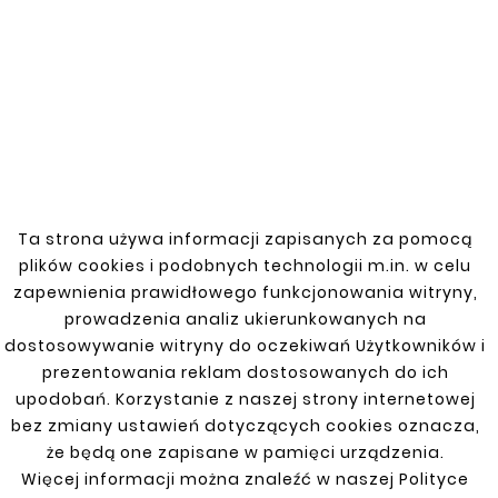
New
New
Ta strona używa informacji zapisanych za pomocą





plików cookies i podobnych technologii m.in. w celu
CITROEN JUMPER 94-
06 FRONT DOOR TRIM
zapewnienia prawidłowego funkcjonowania witryny,
(P)





prowadzenia analiz ukierunkowanych na
CITROEN JUMPER REAR
zł19.80
DOOR GUARD RIGHT
dostosowywanie witryny do oczekiwań Użytkowników i
prezentowania reklam dostosowanych do ich
zł50.60
upodobań. Korzystanie z naszej strony internetowej
bez zmiany ustawień dotyczących cookies oznacza,
że będą one zapisane w pamięci urządzenia.
Customers who bought
Więcej informacji można znaleźć w naszej Polityce