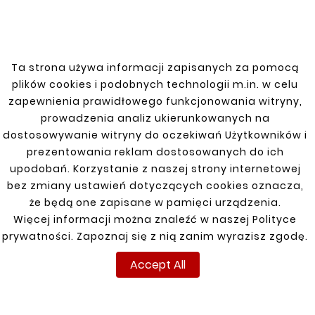










Ta strona używa informacji zapisanych za pomocą
MITSUBISHI ASX 10-
Fuel Tank Mount
plików cookies i podobnych technologii m.in. w celu
REAR RIGHT FENDER
MITSUBISHI ASX/
REPAIR
OUTLANDER 07-12
zapewnienia prawidłowego funkcjonowania witryny,
zł132.00
prowadzenia analiz ukierunkowanych na
zł93.50
dostosowywanie witryny do oczekiwań Użytkowników i
prezentowania reklam dostosowanych do ich
upodobań. Korzystanie z naszej strony internetowej
Customers who bought
bez zmiany ustawień dotyczących cookies oznacza,
this product also bought:
że będą one zapisane w pamięci urządzenia.
Więcej informacji można znaleźć w naszej Polityce


prywatności. Zapoznaj się z nią zanim wyrazisz zgodę.
Accept All
New
New