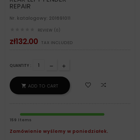
REPAIR
Nr. katalogowy: 201691011





REVIEW (0)
zł132.00
TAX INCLUDED
QUANTITY :
ADD TO CART

159 Items
Zamówienie wyślemy w poniedziałek.