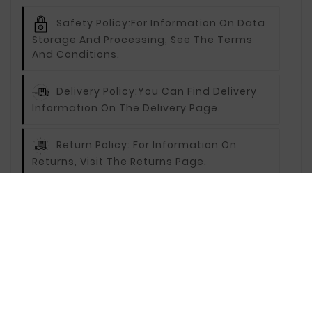
Safety Policy:
For Information On Data
Storage And Processing, See The Terms
And Conditions.
Delivery Policy:
You Can Find Delivery
Information On The Delivery Page.
Return Policy:
For Information On
Returns, Visit The Returns Page.
Description
Reviews