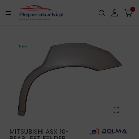
0

New

MITSUBISHI ASX 10-
REAR LEFT FENDER