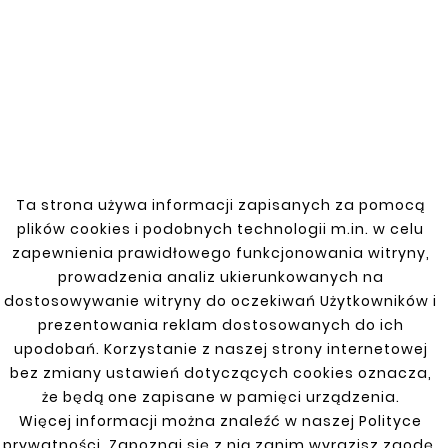
New
Ta strona używa informacji zapisanych za pomocą
plików cookies i podobnych technologii m.in. w celu





zapewnienia prawidłowego funkcjonowania witryny,
SUZUKI ALTO 94-02
prowadzenia analiz ukierunkowanych na
SILL / SILL REPAIR PANEL
dostosowywanie witryny do oczekiwań Użytkowników i
LEFT
prezentowania reklam dostosowanych do ich
zł100.00
upodobań. Korzystanie z naszej strony internetowej
bez zmiany ustawień dotyczących cookies oznacza,
że będą one zapisane w pamięci urządzenia.
Customers who bought
Więcej informacji można znaleźć w naszej Polityce
prywatności. Zapoznaj się z nią zanim wyrazisz zgodę.