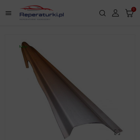
0

New
