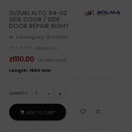
SUZUKI ALTO 94-02
SIDE DOOR / SIDE
DOOR REPAIR RIGHT
Nr. katalogowy: 161461022





REVIEW (0)
zł110.00
TAX INCLUDED
Length: 1650 mm
QUANTITY :
ADD TO CART
