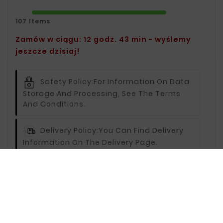
107 Items
Zamów w ciągu: 12 godz. 43 min - wyślemy
jeszcze dzisiaj!
Safety Policy:
For Information On Data
Storage And Processing, See The Terms
And Conditions.
Delivery Policy:
You Can Find Delivery
Information On The Delivery Page.
Return Policy:
For Information On
Returns, Visit The Returns Page.