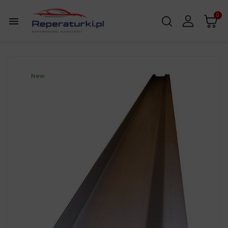
0

New