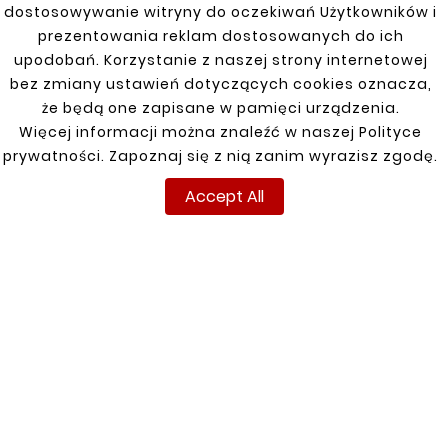
HONDA ACCORD 5V
dostosowywanie witryny do oczekiwań Użytkowników i
zł154.00
Fuel Tank Mount
prezentowania reklam dostosowanych do ich
zł77.00
upodobań. Korzystanie z naszej strony internetowej
bez zmiany ustawień dotyczących cookies oznacza,
że będą one zapisane w pamięci urządzenia.
Więcej informacji można znaleźć w naszej Polityce
prywatności. Zapoznaj się z nią zanim wyrazisz zgodę.
Accept All
Customers who bought
this product also bought:


New
New