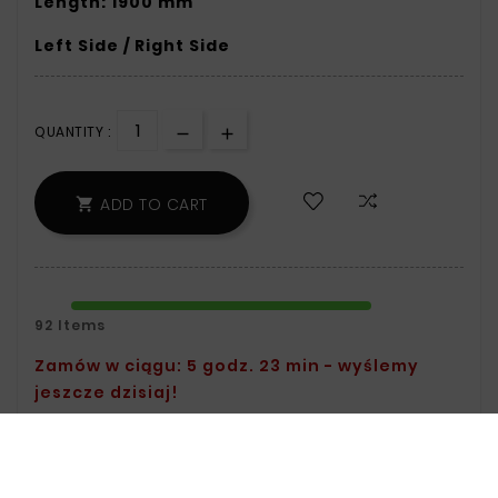
Length: 1900 mm
Left Side / Right Side
QUANTITY :
ADD TO CART

92 Items
Zamów w ciągu: 5 godz. 23 min - wyślemy
jeszcze dzisiaj!
Safety Policy:
For Information On Data
Storage And Processing, See The Terms