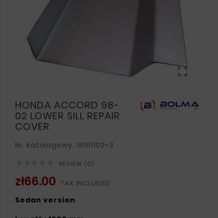

HONDA ACCORD 98-
02 LOWER SILL REPAIR
COVER
Nr. katalogowy: 18161102-3





REVIEW (0)
zł66.00
TAX INCLUDED
Sedan version