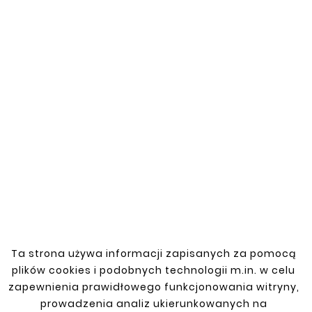
increase its resale value.
You might also like


New
New
Ta strona używa informacji zapisanych za pomocą
plików cookies i podobnych technologii m.in. w celu





zapewnienia prawidłowego funkcjonowania witryny,
Honda Accord 2002-
prowadzenia analiz ukierunkowanych na





2008 Left Rear Fender