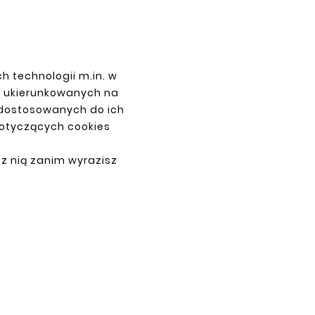
ER T5
R
h technologii m.in. w
z ukierunkowanych na
 dostosowanych do ich
dotyczących cookies
 z nią zanim wyrazisz
PAYMENTS