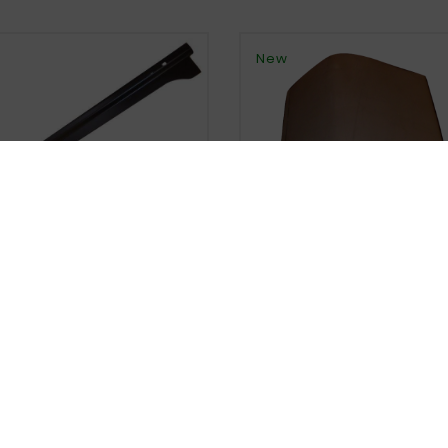
New





900 5D, 78-92 93-98 SIDE
DOOR REPAIR KIT LEFT
zł110.00