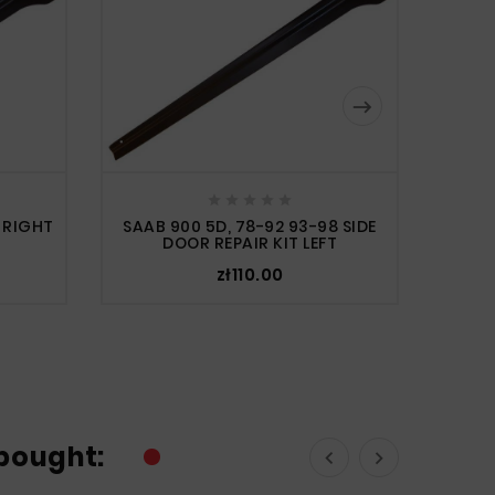






 RIGHT
SAAB 900 5D, 78-92 93-98 SIDE
DOOR REPAIR KIT LEFT
zł110.00
SAAB 
bought:

