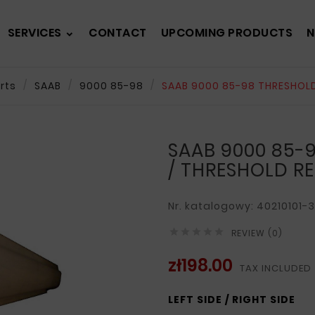
SERVICES
CONTACT
UPCOMING PRODUCTS
N
rts
SAAB
9000 85-98
SAAB 9000 85-98 THRESHOLD
SAAB 9000 85-
/ THRESHOLD RE
Nr. katalogowy: 40210101-3





REVIEW (0)
zł198.00
TAX INCLUDED
LEFT SIDE / RIGHT SIDE