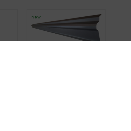
New





VOLKSWAGEN SHARAN 2010–
Left/right Door Sill Repair Kit
(lower Part)
zł110.00