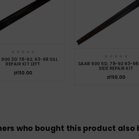










 900 3D 78-92, 93-98 SILL
SAAB 900 5D, 78-92 93-98
REPAIR KIT LEFT
SIDE REPAIR KIT
zł110.00
zł110.00
ers who bought this product also 