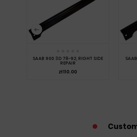






SAAB 900 3D 78-92, RIGHT SIDE
SAAB
REPAIR
zł110.00
Custom