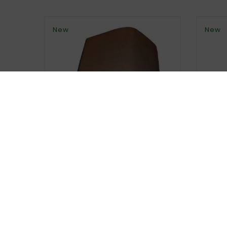
New
New
SAAB 