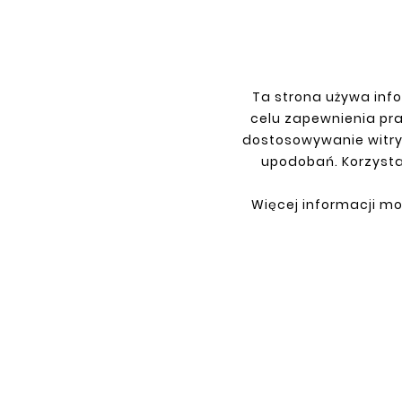





VOLKSWAGEN TRANSPORTER T5
REAR LEFT CORNER
zł77.00
Ta strona używa info
celu zapewnienia pr
dostosowywanie witry
upodobań. Korzysta
Więcej informacji mo
INFORMATIONS
YOU
Terms and conditions
Sign i
Privacy policy
Sign 
Shipment
Retur
Payment
My or
Contact
About us