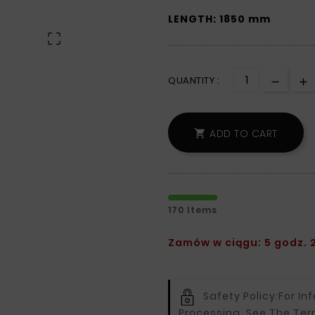
LENGTH: 1850 mm

QUANTITY :
ADD TO CART

170 Items
Zamów w ciągu: 5 godz. 2
Safety Policy:
For In
Processing, See The Ter