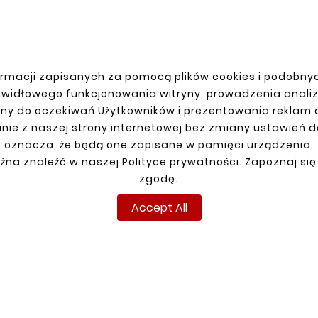





VOLKSWAGEN TRANSPORT
REAR RIGHT CORNE
zł77.00
rmacji zapisanych za pomocą plików cookies i podobnyc
awidłowego funkcjonowania witryny, prowadzenia anali
ny do oczekiwań Użytkowników i prezentowania reklam
nie z naszej strony internetowej bez zmiany ustawień 
oznacza, że będą one zapisane w pamięci urządzenia.
żna znaleźć w naszej Polityce prywatności. Zapoznaj się
zgodę.
R ACCOUNT
SHIPMENT
n
Accept All
up
ns
ders