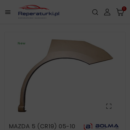
0

New

MAZDA 5 (CR19) 05-10