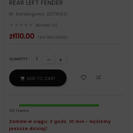
REAR LEFT FENDER
Nr. katalogowy: 221761021





REVIEW (0)
zł110.00
TAX INCLUDED
QUANTITY :
ADD TO CART

113 Items
Zamów w ciągu: 2 godz. 10 min - wyślemy
jeszcze dzisiaj!