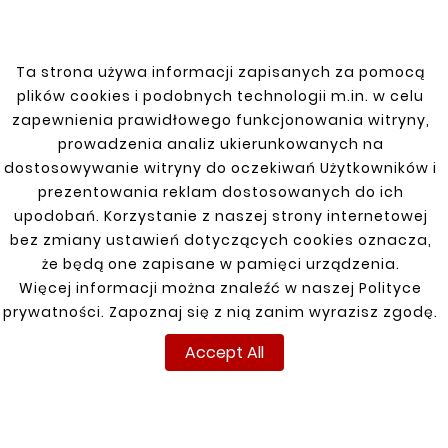










MAZDA 5 (CR19) 05-10
Ta strona używa informacji zapisanych za pomocą
MAZDA 5 05-10
REAR RIGHT FENDER
THRESHOLD /
plików cookies i podobnych technologii m.in. w celu
THRESHOLD REPAIR
zł110.00
zapewnienia prawidłowego funkcjonowania witryny,
zł88.00
prowadzenia analiz ukierunkowanych na
dostosowywanie witryny do oczekiwań Użytkowników i
prezentowania reklam dostosowanych do ich
upodobań. Korzystanie z naszej strony internetowej
Customers who bought
bez zmiany ustawień dotyczących cookies oznacza,
this product also bought:
że będą one zapisane w pamięci urządzenia.
Więcej informacji można znaleźć w naszej Polityce


prywatności. Zapoznaj się z nią zanim wyrazisz zgodę.
Accept All
New
New