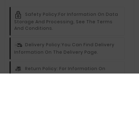
Safety Policy:
For Information On Data
Storage And Processing, See The Terms
And Conditions.
Delivery Policy:
You Can Find Delivery
Information On The Delivery Page.
Return Policy:
For Information On
Returns, Visit The Returns Page.
Description
Reviews