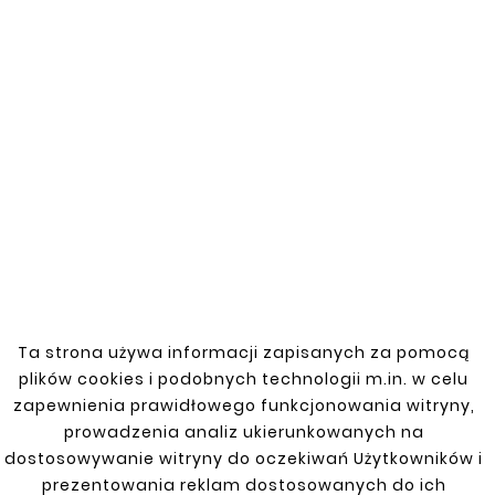
Perfect Fit
– Repair parts are carefully matched
to Dodge Caravan 96-00 specifications,
facilitating installation and ensuring an
attractive appearance after repair.
Corrosion Resistance
– High corrosion
resistance ensures long-lasting protection and
durability of the repaired components.
Durability and Strength
– Repair parts are highly
durable, ensuring long-term use and effective
repair.
Choose Our Repair Parts
for Dodge Caravan 96-00
If you’re looking for reliable and durable repair
Ta strona używa informacji zapisanych za pomocą
parts for your Dodge Caravan 96-00, our offer
plików cookies i podobnych technologii m.in. w celu
will certainly meet your expectations. We
zapewnienia prawidłowego funkcjonowania witryny,
provide top-quality products that combine
prowadzenia analiz ukierunkowanych na
durability, aesthetics, and competitive pricing.
dostosowywanie witryny do oczekiwań Użytkowników i
We invite you to explore our offer and select the
prezentowania reklam dostosowanych do ich