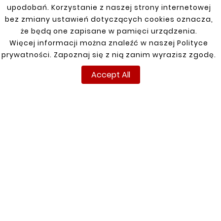
best repair parts for your vehicle.
upodobań. Korzystanie z naszej strony internetowej
bez zmiany ustawień dotyczących cookies oznacza,
że będą one zapisane w pamięci urządzenia.
Więcej informacji można znaleźć w naszej Polityce
prywatności. Zapoznaj się z nią zanim wyrazisz zgodę.
DODGE
Accept All
Caliber 06-13
Caravan 01-06
Caravan 84-96
Caravan 96-00
Durango 04-09
Durango 97-03
Ram 02-07