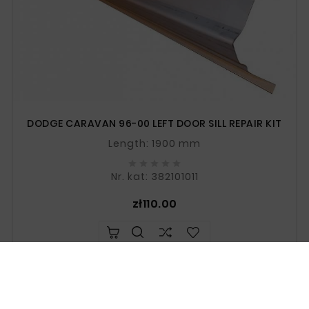
DODGE CARAVAN 96-00 LEFT DOOR SILL REPAIR KIT
Length: 1900 mm





Nr. kat: 382101011
Price
zł110.00