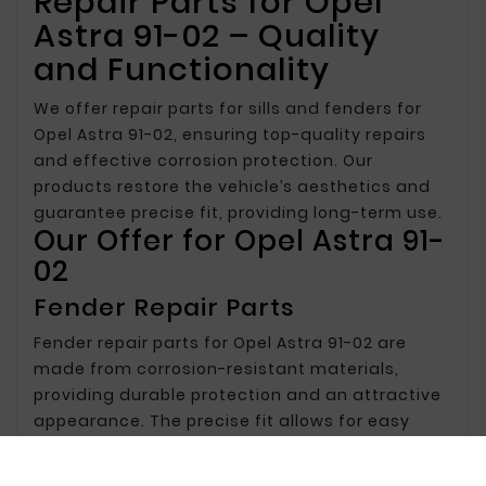
Repair Parts for Opel
Astra 91-02 – Quality
and Functionality
We offer repair parts for sills and fenders for
Opel Astra 91-02, ensuring top-quality repairs
and effective corrosion protection. Our
products restore the vehicle’s aesthetics and
guarantee precise fit, providing long-term use.
Our Offer for Opel Astra 91-
02
Fender Repair Parts
Fender repair parts for Opel Astra 91-02 are
made from corrosion-resistant materials,
providing durable protection and an attractive
appearance. The precise fit allows for easy
installation and restores the vehicle's original
look.