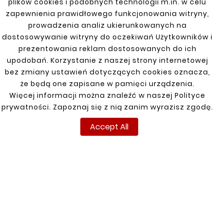
plików cookies i podobnych technologii m.in. w celu
Corsa C, Combo C 00-10
zapewnienia prawidłowego funkcjonowania witryny,
prowadzenia analiz ukierunkowanych na
Corsa D 06-15
dostosowywanie witryny do oczekiwań Użytkowników i
prezentowania reklam dostosowanych do ich
Corsa E 15-19
upodobań. Korzystanie z naszej strony internetowej
bez zmiany ustawień dotyczących cookies oznacza,
Frontera A 91-98
że będą one zapisane w pamięci urządzenia.
Frontera B 98-03
Więcej informacji można znaleźć w naszej Polityce
prywatności. Zapoznaj się z nią zanim wyrazisz zgodę.
Insignia 08-17
Accept All
Meriva 03-10
Movano 00-12
Movano 10-
Sintra 96-98
Vectra B 95-02